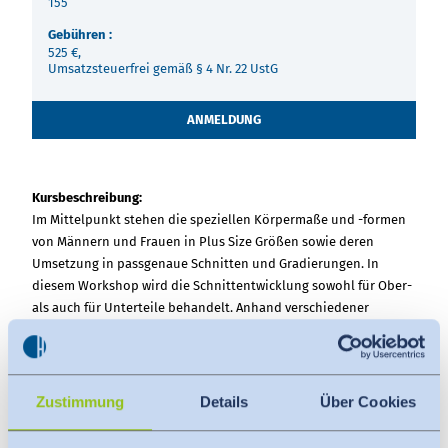
155
Gebühren :
525 €,
Umsatzsteuerfrei gemäß § 4 Nr. 22 UstG
ANMELDUNG
Kursbeschreibung:
Im Mittelpunkt stehen die speziellen Körpermaße und -formen
von Männern und Frauen in Plus Size Größen sowie deren
Umsetzung in passgenaue Schnitten und Gradierungen. In
diesem Workshop wird die Schnittentwicklung sowohl für Ober-
als auch für Unterteile behandelt. Anhand verschiedener
Bekleidungsprodukte werden die relevanten Aspekte der
Entwicklung und Gradierung beleuchtet. Zudem werden
Lösungen, Herausforderungen und Grenzen aufgezeigt.
Zustimmung
Details
Über Cookies
Den Teilnehmern wird die Möglichkeit geboten, ein
Bekleidungsteil zur gemeinsamen Passformanalyse
einzuschicken. Ergebnisse und Lösungsansätze werden im