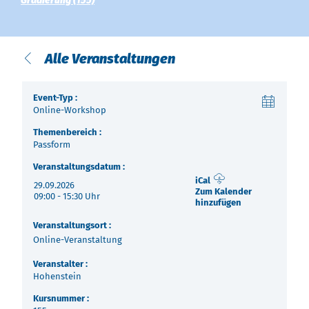
Über uns
Gradierung (155)
Termine
Indonesia
Alle Veranstaltungen
Aktuelles
中国
Event-Typ :
Downloads
Online-Workshop
Themenbereich :
Presse
Passform
Veranstaltungsdatum :
Kontakt
iCal
29.09.2026
Zum Kalender
09:00 - 15:30 Uhr
hinzufügen
Newsletter
Veranstaltungsort :
Online-Veranstaltung
Veranstalter :
Hohenstein
Kursnummer :