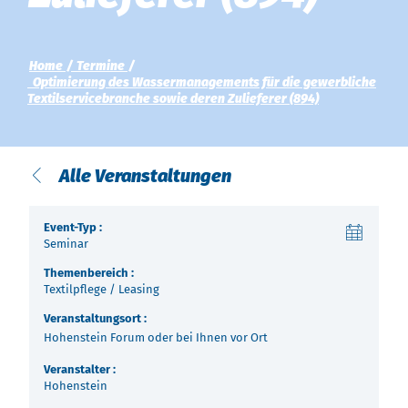
Über uns
Termine
Indonesia
Home
Termine
Optimierung des Wassermanagements für die gewerbliche
Aktuelles
Textilservicebranche sowie deren Zulieferer (894)
中国
Downloads
Alle Veranstaltungen
Presse
Kontakt
Event-Typ :
Seminar
Newsletter
Themenbereich :
Textilpflege / Leasing
Veranstaltungsort :
Hohenstein Forum oder bei Ihnen vor Ort
Veranstalter :
Hohenstein