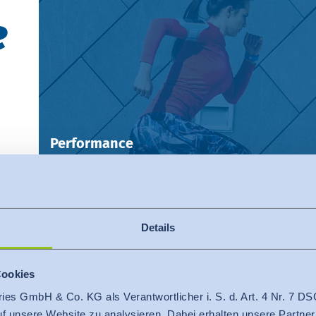
e
Performance
Details
Cookies
ries GmbH & Co. KG als Verantwortlicher i. S. d. Art. 4 Nr. 7
Heimtextilien
Arbeits­be­klei­
auf unsere Website zu analysieren. Dabei erhalten unsere Partner