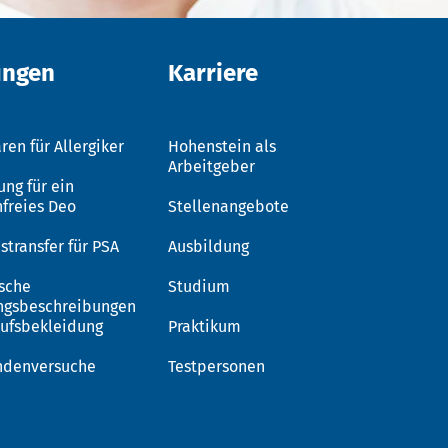
ungen
Karriere
ren für Allergiker
Hohenstein als
Arbeitgeber
ung für ein
nfreies Deo
Stellenangebote
stransfer für PSA
Ausbildung
sche
Studium
ngsbeschreibungen
rufsbekleidung
Praktikum
ndenversuche
Testpersonen