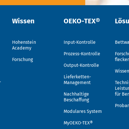
Wissen
OEKO-TEX®
Lös
Hohenstein
Input-Kontrolle
Bettwa
Academy
Prozess-Kontrolle
Forsch
Forschung
flecke
Output-Kontrolle
Wissen
Lieferketten-
r
Management
Techni
Leistu
Nachhaltige
für Be
Beschaffung
Proba
Modulares System
MyOEKO-TEX®