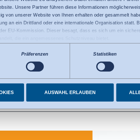
bsite. Unsere Partner führen diese Informationen möglicherweis
g von unserer Website von Ihnen erhalten oder gesammelt hab
ng an ein Drittland oder eine internationale Organisation statt. B
r EU-Kommission. Dieser besagt, dass es sich um ein sicheres
handelt, die ein angemessenes Schutzniveau bietet.
 USA gilt: Seit Juli 2023 existiert ein Angemessenheitsbeschlu
 die USA als ein Drittland mit einem der EU vergleichbaren Da
Präferenzen
Statistiken
s kann nunmehr als Grundlage für Datenübermittlungen an zerti
tzten US-Dienste haben die Zertifizierung im Rahmen des Data 
bel
elnen Diensten.
igungen jederzeit widerrufen.
OKIES
AUSWAHL ERLAUBEN
ALL
in Qualitätslabels