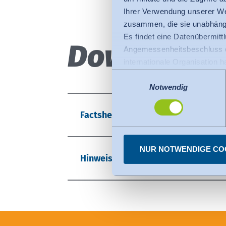
Ihrer Verwendung unserer We
zusammen, die sie unabhängi
Es findet eine Datenübermittlu
Downloads
Angemessenheitsbeschluss de
internationale Organisation 
Für Datenübermittlung in die
Einwilligungsauswahl
Privacy Framework), welches
Notwendig
Der Angemessenheitsbeschlus
den USA dienen. Die eingese
Factsheet - Hohenstein Qualitätsla
dazu finden Sie bei den einz
Sie können erteilte Einwill
NUR NOTWENDIGE CO
Hinweise zur Nutzung des Hohenste