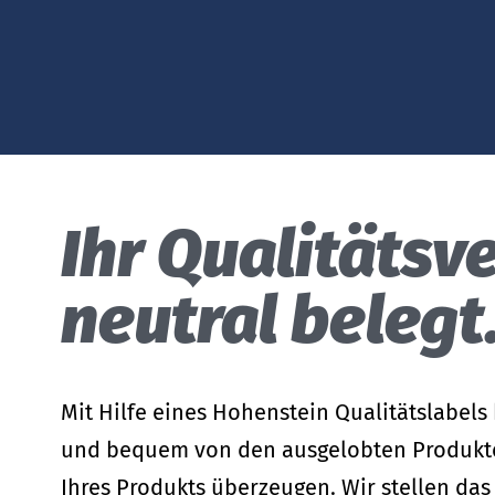
Abwasseranalyse
Un­ter­neh­me­ri­sche Sorg­falts­pflich­ten
Leasing-Eignung
Inspektionen und Audits
Grüner Knopf
Farb- & Weißmetrik
Technische Leistungsbeschreibungen
Spektralmessungen
Medizinische Kompressionstextilien (gemäß RAL)
Spielzeug
Ihr Qualitäts­v
Nachhaltigkeitsregulierungen
neutral belegt
Mit Hilfe eines Hohenstein Qualitätslabel
und bequem von den ausgelobten Produkt
Ihres Produkts überzeugen. Wir stellen das