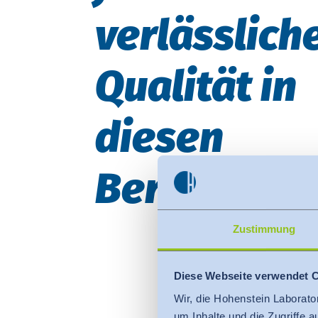
verlässlich
Qualität in
diesen
Bereichen
Zustimmung
Diese Webseite verwendet 
Wir, die Hohenstein Laborato
um Inhalte und die Zugriffe 