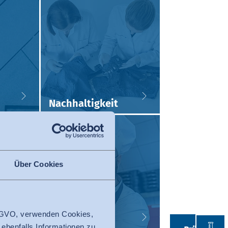
Nachhaltigkeit
Über Cookies
 DSGVO, verwenden Cookies,
Prüfen
dung
 ebenfalls Informationen zu