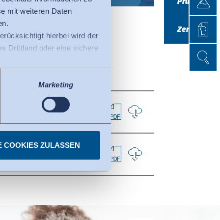
Prüfen
e mit weiteren Daten
Zertifi
en.
Zertifizieren
erücksichtigt hierbei wird der
 Drittland oder eine sichere
Suche
Suche
ss der EU-Kommission (Data
tenschutzniveau ausweist.
Marketing
fizierte Organisationen in
Privacy Framework. Details
E COOKIES ZULASSEN