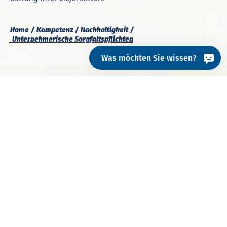
Home
Kompetenz
Nachhaltigkeit
Un­ter­neh­me­ri­sche Sorg­falts­pflich­ten
Was möchten Sie wissen?
Im
Juli 2024
ist die Lieferkettenrichtlinie
Corporate
Sustainability Due Diligence Directive (CSDDD)
, auch
bekannt als
EU-Lieferkettengesetz
, in Kraft getreten.
Die Richtlinie verpflichtet Unternehmen, zur Achtung
von Menschenrechten und umweltbezogenen
Vorgaben durch die
Umsetzung definierter
Sorgfaltspflichten
.
Betroffen sind ab Juli 2028 voraussichtlich
Unternehmen mit mehr als 3000 Beschäftigten
und 1,5 Mrd. EUR Nettojahresumsatz weltweit.