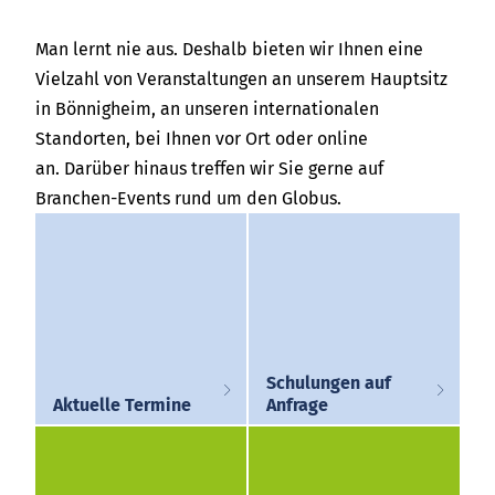
Über uns
Việt Nam
Man lernt nie aus. Deshalb bieten wir Ihnen eine
Termine
Vielzahl von Veranstaltungen an unserem Hauptsitz
Indonesia
in Bönnigheim, an unseren internationalen
Aktuelles
Standorten, bei Ihnen vor Ort oder online
中国
Downloads
an. Darüber hinaus treffen wir Sie gerne auf
Branchen-Events rund um den Globus.
中文
Presse
Kontakt
Newsletter
Schulungen auf
Aktuelle Termine
Anfrage