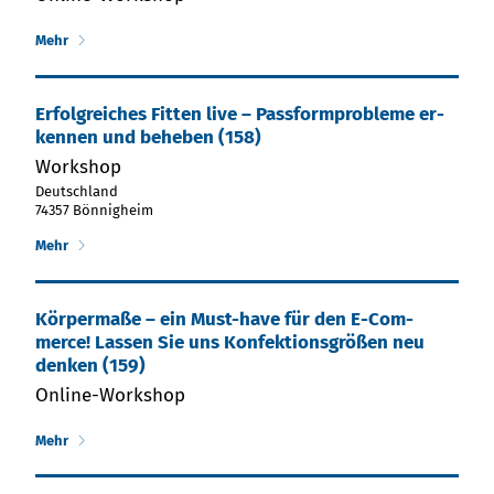
Mehr
Er­folg­reiches Fit­ten live – Pass­form­pro­ble­me er­
ken­nen und be­he­ben (158)
Workshop
Deutschland
74357 Bönnigheim
Mehr
Kör­per­ma­ße – ein Must-have für den E-Com­
merce! Las­sen Sie uns Kon­fek­tions­grö­ßen neu
den­ken (159)
Online-Workshop
Mehr