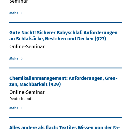
Seminar
Mehr
Gute Nacht! Sicherer Babyschlaf: Anforderungen
an Schlafsäcke, Nestchen und Decken (927)
Online-Seminar
Mehr
Che­mi­ka­lien­ma­nage­ment: An­for­de­run­gen, Gren­
zen, Mach­bar­keit (929)
Online-Seminar
Deutschland
Mehr
Al­les an­de­re als flach: Tex­ti­les Wis­sen von der Fa­