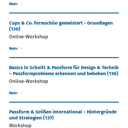
Mehr
Cups & Co. formschön gemeistert - Grundlagen
(130)
Online-Workshop
Mehr
Ba­sics in Schnitt & Pass­form für De­sign & Tech­nik
– Pass­form­pro­ble­me er­ken­nen und be­he­ben (136)
Online-Workshop
Mehr
Passform & Größen international – Hintergründe
und Strategien (137)
Workshop