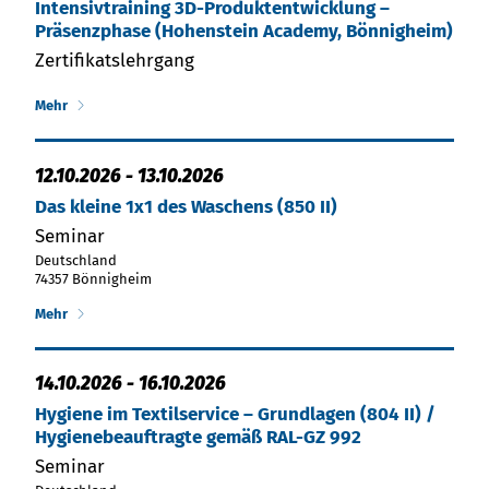
Intensiv­training 3D-Produktentwicklung –
Präsenzphase (Hohenstein Academy, Bönnigheim)
Zertifikatslehrgang
Mehr
12.10.2026
-
13.10.2026
Das kleine 1x1 des Waschens (850 II)
Seminar
Deutschland
74357 Bönnigheim
Mehr
14.10.2026
-
16.10.2026
Hy­gie­ne im Tex­til­ser­vice – Grund­la­gen (804 II) /
Hygienebeauftragte gemäß RAL-GZ 992
Seminar