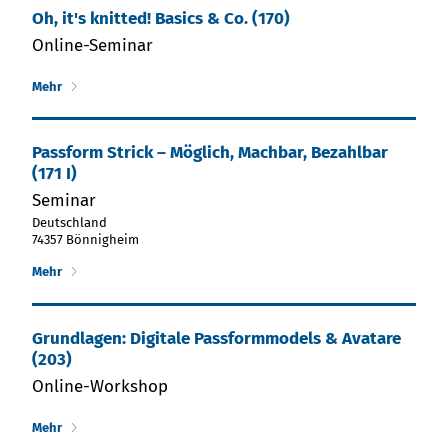
Oh, it's knitted! Basics & Co. (170)
Online-Seminar
Mehr
Passform Strick – Möglich, Machbar, Bezahlbar
(171 I)
Seminar
Deutschland
74357 Bönnigheim
Mehr
Grund­la­gen: Di­gi­ta­le Passform­mo­dels & Ava­tare
(203)
Online-Workshop
Mehr