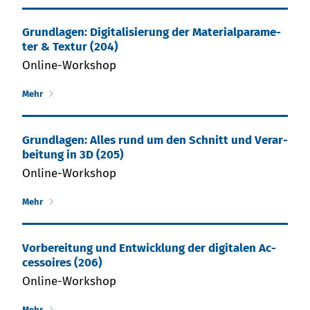
Grund­la­gen: Di­gi­ta­li­sie­rung der Ma­te­rial­pa­ra­me­
ter & Tex­tur (204)
Online-Workshop
Mehr
Grund­la­gen: Al­les rund um den Schnitt und Ver­ar­
bei­tung in 3D (205)
Online-Workshop
Mehr
Vor­be­rei­tung und Ent­wick­lung der di­gi­ta­len Ac­
ces­soires (206)
Online-Workshop
Mehr