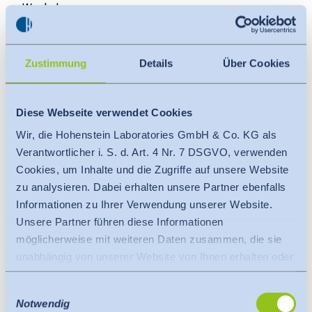
Workshop
Mehr
Zustimmung
Details
Über Cookies
Bla­zer & Man­tel – Pass­form- und Ver­ar­bei­tungs­
tipps für klas­si­sche und mo­der­ne Schnitt­for­men
(143)
Diese Webseite verwendet Cookies
Online-Workshop
Wir, die Hohenstein Laboratories GmbH & Co. KG als
Verantwortlicher i. S. d. Art. 4 Nr. 7 DSGVO, verwenden
Mehr
Cookies, um Inhalte und die Zugriffe auf unsere Website
zu analysieren. Dabei erhalten unsere Partner ebenfalls
Informationen zu Ihrer Verwendung unserer Website.
Kollektionsentwicklung und Passformsicherung
im Vollkauf (144)
Unsere Partner führen diese Informationen
Workshop
möglicherweise mit weiteren Daten zusammen, die sie
unabhängig von unserer Website von Ihnen erhalten oder
Mehr
gesammelt haben.
Einwilligungsauswahl
Es findet eine Datenübermittlung an ein Drittland oder
Notwendig
eine internationale Organisation statt. Berücksichtigt