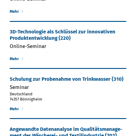
Mehr
3D-Technologie als Schlüssel zur innovativen
Produktentwicklung (220)
Online-Seminar
Mehr
Schu­lung zur Pro­be­nah­me von Trink­was­ser (310)
Seminar
Deutschland
74357 Bönnigheim
Mehr
An­ge­wand­te Da­ten­ana­ly­se im Qua­li­täts­ma­nage­
ment der Wä­sche­rei- und Tex­til­in­dus­trie (702)