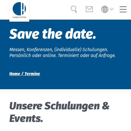
Suche
Kontakt
Global
Global
Save the date.
English
Deutsch
Kompetenz
English
Deutsch
Messen, Konferenzen, (individuelle) Schulungen.
Americas
Vertrauen
Türkiye
Persönlich oder online. Terminiert oder auf Anfrage.
English
Español
Wissen
Americas
Home
Termine
中国
OEKO-TEX®
English
Español
中文
Lösungen
Bangladesh
Unsere Schulungen &
Karriere
Events.
India