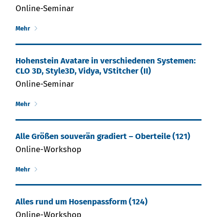
Online-Seminar
Mehr
Hohenstein Ava­ta­re in ver­schie­den­en Syste­men:
CLO 3D, Style3D, Vidya, VStitcher (II)
Online-Seminar
Mehr
Al­le Grö­ßen sou­ve­rän gra­diert – Ober­tei­le (121)
Online-Workshop
Mehr
Al­les rund um Ho­sen­­pass­form (124)
Online-Workshop