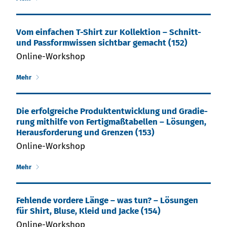
Vom ein­fa­chen T-Shirt zur Kol­lek­tion – Schnitt-
und Pass­form­wis­sen sicht­bar ge­macht (152)
Online-Workshop
Mehr
Die er­folg­rei­che Pro­dukt­ent­wick­lung und Gra­die­
rung mit­hil­fe von Fer­tig­maß­ta­bel­len – Lös­un­gen,
He­raus­for­de­rung und Gren­zen (153)
Online-Workshop
Mehr
Fehlende vordere Länge – was tun? – Lösungen
für Shirt, Bluse, Kleid und Jacke (154)
Online-Workshop