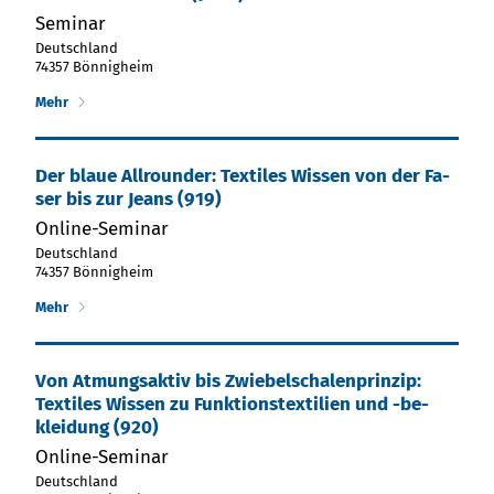
Seminar
Deutschland
74357 Bönnigheim
Mehr
Der blaue All­roun­der: Tex­ti­les Wis­sen von der Fa­
ser bis zur Jeans (919)
Online-Seminar
Deutschland
74357 Bönnigheim
Mehr
Von At­mungs­ak­tiv bis Zwie­bel­scha­len­prin­zip:
Tex­ti­les Wis­sen zu Funk­tions­tex­ti­lien und -be­
klei­dung (920)
Online-Seminar
Deutschland