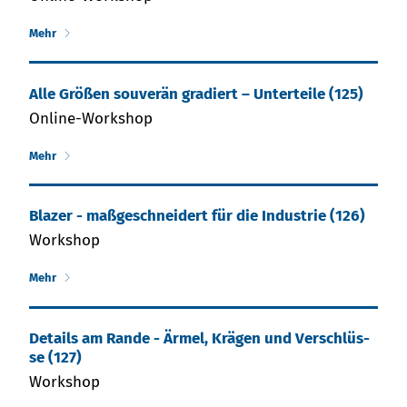
Mehr
Al­le Grö­ßen sou­ve­rän gra­diert – Un­ter­tei­le (125)
Online-Workshop
Mehr
Blazer - maßgeschneidert für die Industrie (126)
Workshop
Mehr
De­tails am Ran­de - Är­mel, Krä­gen und Ver­schlüs­
se (127)
Workshop