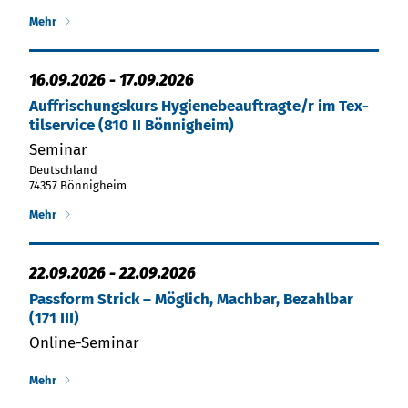
Mehr
16.09.2026
-
17.09.2026
Auf­fri­schungs­kurs Hy­gie­ne­be­auf­trag­te/r im Tex­
til­ser­vice (810 II Bön­nig­heim)
Seminar
Deutschland
74357 Bönnigheim
Mehr
22.09.2026
-
22.09.2026
Passform Strick – Möglich, Machbar, Bezahlbar
(171 III)
Online-Seminar
Mehr