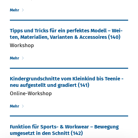
Mehr
Tipps und Tricks für ein per­fek­tes Mo­dell – Wei­
ten, Ma­te­rial­ien, Va­rian­ten & Ac­ces­soires (140)
Workshop
Mehr
Kin­der­grund­schnit­te vom Klein­kind bis Tee­nie -
neu auf­ge­stellt und gra­diert (141)
Online-Workshop
Mehr
Funktion für Sports- & Workwear – Bewegung
umgesetzt in den Schnitt (142)