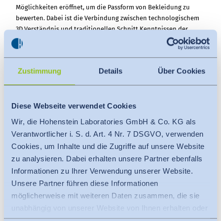
Möglichkeiten eröffnet, um die Passform von Bekleidung zu
bewerten. Dabei ist die Verbindung zwischen technologischem
3D Verständnis und traditionellen Schnitt Kenntnissen der
Schlüssel zum Erfolg. Nur wenn beides erfolgreich verknüpft
wird, kann die Technologie ihre wesentlichen Vorteile im
Produktentwicklungsprozess voll entfalten. In diesem
Zustimmung
Details
Über Cookies
Workshop werden die Grundlagen für eine qualitative und
zuverlässige Passformsimulation beschrieben und diskutiert.
Zielgruppe
:
Diese Webseite verwendet Cookies
Mitarbeiter aus allen Bereichen, die mit 3D Simulation von
Bekleidung arbeiten und sich speziell mit den Möglichkeiten
Wir, die Hohenstein Laboratories GmbH & Co. KG als
und Grenzen der virtuellen Passformanprobe sowie Bewertung
Verantwortlicher i. S. d. Art. 4 Nr. 7 DSGVO, verwenden
der digitalen Passform auseinandersetzen möchten. Der
Cookies, um Inhalte und die Zugriffe auf unsere Website
Workshop ist anwenderbezogen für den fortgeschrittenen
zu analysieren. Dabei erhalten unsere Partner ebenfalls
Nutzer ausgerichtet, dennoch bietet er auch interessante
Informationen zu Ihrer Verwendung unserer Website.
Erkenntnisse für Neueinsteiger an, die mit Fragestellungen zur
Unsere Partner führen diese Informationen
Implementierung eines 3D Systems konfrontiert werden.
möglicherweise mit weiteren Daten zusammen, die sie
Kursleitung
:
unabhängig von unserer Website von Ihnen erhalten oder
Simone Morlock, Flora Zangue
gesammelt haben.