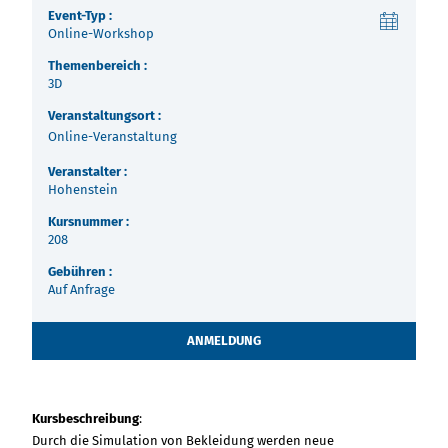
Über uns
Event-Typ :
Online-Workshop
Termine
Indonesia
Themenbereich :
3D
Aktuelles
Veranstaltungsort :
中国
Online-Veranstaltung
Downloads
Veranstalter :
Hohenstein
Presse
Kursnummer :
208
Kontakt
Gebühren :
Auf Anfrage
Newsletter
ANMELDUNG
Kursbeschreibung
:
Durch die Simulation von Bekleidung werden neue