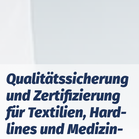
Qua­li­täts­si­che­rung
und Zer­ti­fi­zie­rung
für Tex­ti­lien, Hard­
lines und Me­di­zin­