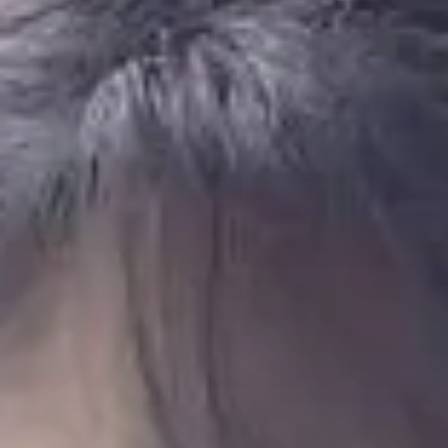
India
Über uns
English
English
Termine
Việt Nam
Việt Nam
Aktuelles
Tiếng Việt
Tiếng Việt
Downloads
Indonesia
Indonesia
Presse
bahasa Indonesia
bahasa Indonesia
Kontakt
中国
中国
中文
Newsletter
中文