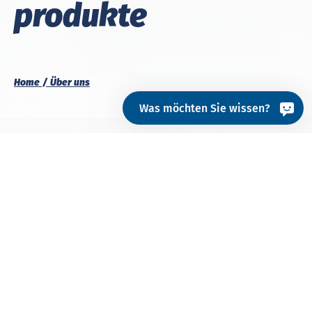
pro­duk­te
Home
Über uns
Was möchten Sie wissen?
Hohenstein denkt weiter – mit Überzeugung,
Verantwortung und wissenschaftlicher Tiefe. Seit 80
Jahren prüfen, zertifizieren und beraten wir
unabhängig – mit wissenschaftlicher Präzision,
praktischer Relevanz und einem klaren
Werteverständnis.
Was uns besonders macht, ist nicht nur unser
Fachwissen. Es ist unser Anspruch, Verantwortung zu