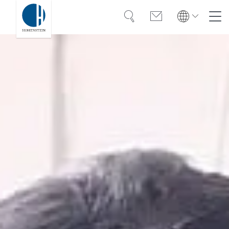
Suche
Kontakt
Global
Global
English
Deutsch
Kompetenz
English
Deutsch
Türkiye
Vertrauen
Türkiye
Türkçe
Türkçe
Wissen
Americas
Americas
OEKO-TEX®
English
Español
English
Español
Lösungen
Bangladesh
Bangladesh
Karriere
English
English
India