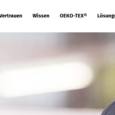
Vertrauen
Wissen
OEKO-TEX®
Lösung
Türkiye
ish
Deutsch
Türkçe
Türkiye
ish
Deutsch
Türkçe
Qualität & Konformität
Nachhaltigkeit
Performance
Berufsbekleidung
Gesundheit
Passform
Textilpflege
Prüfung von Hardlines
Hohenstein Qualitätslabels
OEKO-TEX®
UV STANDARD 801
RAL Systempartner
Hohenstein Academy
Forschung
Input-Kontrolle
Prozess-Kontrolle
Output-Kontrolle
Lieferketten-Management
Nachhaltige Beschaffung
Modulares System
MyOEKO-TEX®
OEKO-TEX®
Tools & Guides
Anträge & Standards
Neuregelungen
EmpCo-Konformität
Beschwerden
Climate Pledge Friendly Programm bei Amazon
Bettwaren für Allergiker
Forschung für ein fleckenfreies Deo
Wissenstransfer für PSA
Technische Leistungsbeschreibungen für
Probandenversuche
Hohenstein als Arbeitgeber
Stellenangebote
Ausbildung
Studium
Praktikum
Testpersonen
Labelling Guide
Bangladesh
ish
Español
Englis
Bangladesh
ish
Español
Englis
Berufsbekleidung
Physikalische und chemische Prüfungen
Che­mi­ka­lien-Ma­nage­ment
Komfort
Persönliche Schutzausrüstung
Prüfung von Medizinprodukten
Konfektionsgrößen
Gewerbliche Wäscherei
Hohenstein Qualitätslabel für Hardlines
Von A-Z
Öffentliche Forschung
OEKO-TEX® ORGANIC COTTON
OEKO-TEX® STeP
OEKO-TEX® STANDARD 100
OEKO-TEX® RESPONSIBLE BUSINESS
Chemielaborant (m/w/d)
Studententätigkeit (m/w/d)
Việt Nam
Textilkennzeichnung & Faserzusammensetzung
Fair­e Ar­beits­be­din­gun­gen
Kompressionstextilien
Arbeitsbekleidung
Schadstoffe
Schnitt-Service
Textilpflege im Haushalt
Vertrauen schaffen
Forschungsprojekte
OEKO-TEX® ECO PASSPORT
OEKO-TEX® MADE IN GREEN
Textillaborant (m/w/d)
Duales Studium Bachelor of Arts (m/w/d): BWL-
ish
Tiếng 
Việt Nam
ish
Tiếng 
Handel Fashion Management
RSL-Prüfung
Öko­lo­gi­sche Aus­wir­kun­gen
Geruchsmanagement
Ballistischer Schutz
Medizinische Kompressionstextilien
Passform-Prüfung
Partnernetzwerke
OEKO-TEX® LEATHER STANDARD
Fachinformatiker für Systemintegration (m/w/d)
asa Indonesia
中国
MRSL-Prüfung
Ab­was­ser­a­na­ly­se
UV-Schutzwirkung
UV-Schutz
Fortbildung
OEKO-TEX® ORGANIC COTTON
Fachinformatiker für Anwendungsentwicklung
asa Indonesia
PFAS-Prüfung
Bio­lo­gi­sche Ab­bau­bar­keit
Biozide
Angewandte Hygiene
Services für Kinderbekleidung
Prüfung von Lederprodukten
GMO-Prü­fung von Baum­wol­le
Vergleichende Warentests
Biologische Sicherheit
Digital Fitting Lab
Schuhprüfung
Mi­kro­plas­tik­a­na­ly­se
Waschmittel-Tests
Wiederverwendbare Periodenunterwäsche