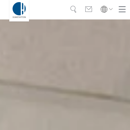
Suche
Kontakt
Global
Global
English
Deutsch
Kompetenz
English
Deutsch
Türkiye
Vertrauen
Türkiye
Türkçe
Türkçe
Wissen
Americas
Americas
OEKO-TEX®
English
Español
English
Español
Lösungen
Bangladesh
Bangladesh
Karriere
English
English
India