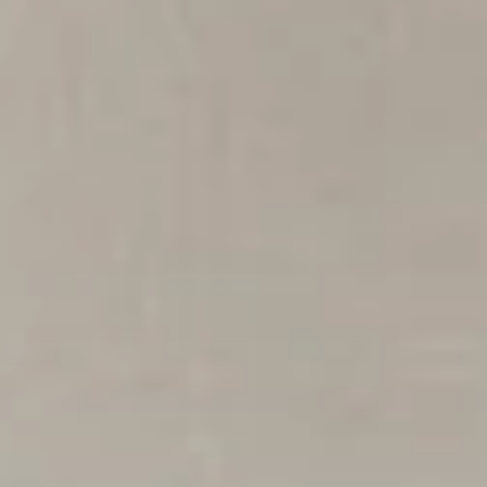
India
Über uns
English
English
Termine
Việt Nam
Việt Nam
Aktuelles
Tiếng Việt
Tiếng Việt
Downloads
Indonesia
Indonesia
Presse
bahasa Indonesia
bahasa Indonesia
Kontakt
中国
中国
中文
Newsletter
中文