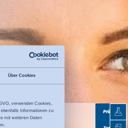
Über Cookies
 DSGVO, verwenden Cookies,
Prüfen
 ebenfalls Informationen zu
Prüfen
e mit weiteren Daten
Zertifi
en.
Zertifizieren