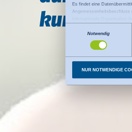
Es findet eine Datenübermittlu
kunft nach
Angemessenheitsbeschluss de
internationale Organisation 
Für Datenübermittlung in die
Einwilligungsauswahl
Privacy Framework), welches
Notwendig
Der Angemessenheitsbeschlus
den USA dienen. Die eingese
dazu finden Sie bei den einz
Sie können erteilte Einwill
NUR NOTWENDIGE CO