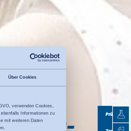
Über Cookies
und Pro­
 DSGVO, verwenden Cookies,
Prüfen
 ebenfalls Informationen zu
Prüfen
e Ihre Zu­
e mit weiteren Daten
Zertifi
en.
Zertifizieren