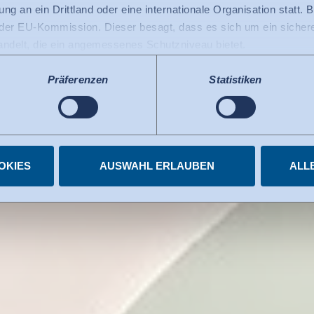
ng an ein Drittland oder eine internationale Organisation statt. B
­haltig!
r EU-Kommission. Dieser besagt, dass es sich um ein sicheres
handelt, die ein angemessenes Schutzniveau bietet.
 USA gilt: Seit Juli 2023 existiert ein Angemessenheitsbeschlu
 die USA als ein Drittland mit einem der EU vergleichbaren Da
Präferenzen
Statistiken
s kann nunmehr als Grundlage für Datenübermittlungen an zerti
tzten US-Dienste haben die Zertifizierung im Rahmen des Data 
elnen Diensten.
igungen jederzeit widerrufen.
OKIES
AUSWAHL ERLAUBEN
ALL