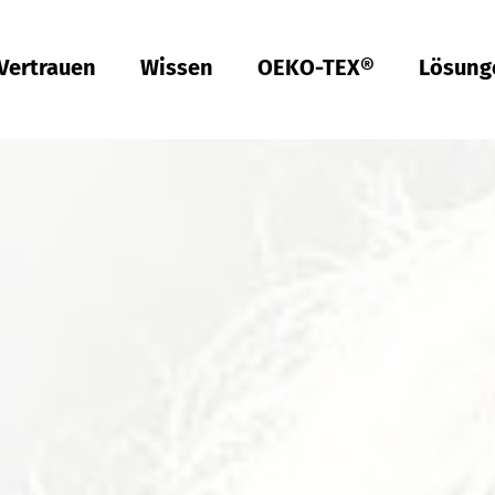
Vertrauen
Wissen
OEKO-TEX®
Lösung
Türkiye
ish
Deutsch
Türkçe
Türkiye
ish
Deutsch
Türkçe
Qualität & Konformität
Nachhaltigkeit
Performance
Berufsbekleidung
Gesundheit
Passform
Textilpflege
Prüfung von Hardlines
Hohenstein Qualitätslabels
OEKO-TEX®
UV STANDARD 801
RAL Systempartner
Hohenstein Academy
Forschung
Input-Kontrolle
Prozess-Kontrolle
Output-Kontrolle
Lieferketten-Management
Nachhaltige Beschaffung
Modulares System
MyOEKO-TEX®
OEKO-TEX®
Tools & Guides
Anträge & Standards
Neuregelungen
EmpCo-Konformität
Beschwerden
Climate Pledge Friendly Programm bei Amazon
Bettwaren für Allergiker
Forschung für ein fleckenfreies Deo
Wissenstransfer für PSA
Technische Leistungsbeschreibungen für
Probandenversuche
Hohenstein als Arbeitgeber
Stellenangebote
Ausbildung
Studium
Praktikum
Testpersonen
Labelling Guide
Bangladesh
ish
Español
Englis
Bangladesh
ish
Español
Englis
Berufsbekleidung
Physikalische und chemische Prüfungen
Che­mi­ka­lien-Ma­nage­ment
Komfort
Persönliche Schutzausrüstung
Prüfung von Medizinprodukten
Konfektionsgrößen
Gewerbliche Wäscherei
Hohenstein Qualitätslabel für Hardlines
Von A-Z
Öffentliche Forschung
OEKO-TEX® ORGANIC COTTON
OEKO-TEX® STeP
OEKO-TEX® STANDARD 100
OEKO-TEX® RESPONSIBLE BUSINESS
Chemielaborant (m/w/d)
Studententätigkeit (m/w/d)
Việt Nam
Textilkennzeichnung & Faserzusammensetzung
Fair­e Ar­beits­be­din­gun­gen
Kompressionstextilien
Arbeitsbekleidung
Schadstoffe
Schnitt-Service
Textilpflege im Haushalt
Vertrauen schaffen
Forschungsprojekte
OEKO-TEX® ECO PASSPORT
OEKO-TEX® MADE IN GREEN
Textillaborant (m/w/d)
Duales Studium Bachelor of Arts (m/w/d): BWL-
ish
Tiếng 
Việt Nam
ish
Tiếng 
Handel Fashion Management
RSL-Prüfung
Öko­lo­gi­sche Aus­wir­kun­gen
Geruchsmanagement
Ballistischer Schutz
Medizinische Kompressionstextilien
Passform-Prüfung
Partnernetzwerke
OEKO-TEX® LEATHER STANDARD
Fachinformatiker für Systemintegration (m/w/d)
中国
asa Indonesia
中文
中国
MRSL-Prüfung
Ab­was­ser­a­na­ly­se
UV-Schutzwirkung
UV-Schutz
Fortbildung
OEKO-TEX® ORGANIC COTTON
Fachinformatiker für Anwendungsentwicklung
asa Indonesia
中文
PFAS-Prüfung
Bio­lo­gi­sche Ab­bau­bar­keit
Biozide
Angewandte Hygiene
Services für Kinderbekleidung
Prüfung von Lederprodukten
GMO-Prü­fung von Baum­wol­le
Vergleichende Warentests
Biologische Sicherheit
Digital Fitting Lab
Schuhprüfung
Mi­kro­plas­tik­a­na­ly­se
Waschmittel-Tests
Wiederverwendbare Periodenunterwäsche