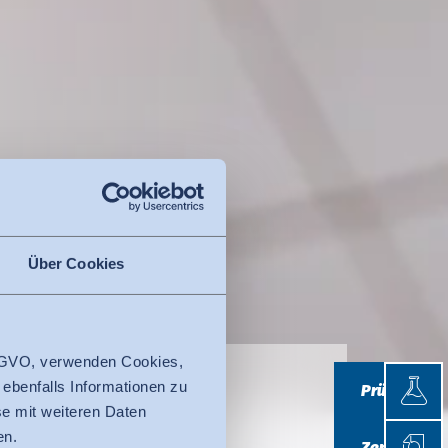
Über Cookies
 DSGVO, verwenden Cookies,
Prüfen
 ebenfalls Informationen zu
Prüfen
e mit weiteren Daten
­sache.
Zertifi
en.
Zertifizieren