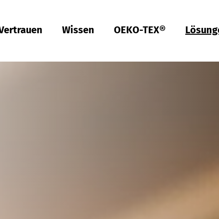
Vertrauen
Wissen
OEKO-TEX®
Lösung
ish
Deutsch
Türkiye
ish
Deutsch
Qualität & Konformität
Nachhaltigkeit
Performance
Berufsbekleidung
Gesundheit
Passform
Textilpflege
Prüfung von Hardlines
Hohenstein Qualitätslabels
OEKO-TEX®
UV STANDARD 801
RAL Systempartner
Hohenstein Academy
Forschung
Input-Kontrolle
Prozess-Kontrolle
Output-Kontrolle
Lieferketten-Management
Nachhaltige Beschaffung
Modulares System
MyOEKO-TEX®
OEKO-TEX®
Tools & Guides
Anträge & Standards
Neuregelungen
EmpCo-Konformität
Beschwerden
Climate Pledge Friendly Programm bei Amazon
Bettwaren für Allergiker
Forschung für ein fleckenfreies Deo
Wissenstransfer für PSA
Technische Leistungsbeschreibungen für
Probandenversuche
Hohenstein als Arbeitgeber
Stellenangebote
Ausbildung
Studium
Praktikum
Testpersonen
Labelling Guide
Bangladesh
Berufsbekleidung
Physikalische und chemische Prüfungen
Che­mi­ka­lien-Ma­nage­ment
Komfort
Persönliche Schutzausrüstung
Prüfung von Medizinprodukten
Konfektionsgrößen
Gewerbliche Wäscherei
Hohenstein Qualitätslabel für Hardlines
Von A-Z
Öffentliche Forschung
OEKO-TEX® ORGANIC COTTON
OEKO-TEX® STeP
OEKO-TEX® STANDARD 100
OEKO-TEX® RESPONSIBLE BUSINESS
Chemielaborant (m/w/d)
Studententätigkeit (m/w/d)
Textilkennzeichnung & Faserzusammensetzung
Fair­e Ar­beits­be­din­gun­gen
Kompressionstextilien
Arbeitsbekleidung
Schadstoffe
Schnitt-Service
Textilpflege im Haushalt
Vertrauen schaffen
Forschungsprojekte
OEKO-TEX® ECO PASSPORT
OEKO-TEX® MADE IN GREEN
Textillaborant (m/w/d)
Duales Studium Bachelor of Arts (m/w/d): BWL-
Việt Nam
Handel Fashion Management
RSL-Prüfung
Öko­lo­gi­sche Aus­wir­kun­gen
Geruchsmanagement
Ballistischer Schutz
Medizinische Kompressionstextilien
Passform-Prüfung
Partnernetzwerke
OEKO-TEX® LEATHER STANDARD
Fachinformatiker für Systemintegration (m/w/d)
中国
MRSL-Prüfung
Ab­was­ser­a­na­ly­se
UV-Schutzwirkung
UV-Schutz
Fortbildung
OEKO-TEX® ORGANIC COTTON
Fachinformatiker für Anwendungsentwicklung
PFAS-Prüfung
Bio­lo­gi­sche Ab­bau­bar­keit
Biozide
Angewandte Hygiene
Services für Kinderbekleidung
Prüfung von Lederprodukten
GMO-Prü­fung von Baum­wol­le
Vergleichende Warentests
Biologische Sicherheit
Digital Fitting Lab
Schuhprüfung
Mi­kro­plas­tik­a­na­ly­se
Waschmittel-Tests
Wiederverwendbare Periodenunterwäsche