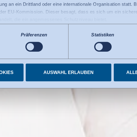
ng an ein Drittland oder eine internationale Organisation statt. B
r EU-Kommission. Dieser besagt, dass es sich um ein sicheres
handelt, die ein angemessenes Schutzniveau bietet.
 USA gilt: Seit Juli 2023 existiert ein Angemessenheitsbeschlu
 die USA als ein Drittland mit einem der EU vergleichbaren Da
Präferenzen
Statistiken
s kann nunmehr als Grundlage für Datenübermittlungen an zerti
tzten US-Dienste haben die Zertifizierung im Rahmen des Data 
elnen Diensten.
igungen jederzeit widerrufen.
OKIES
AUSWAHL ERLAUBEN
ALL