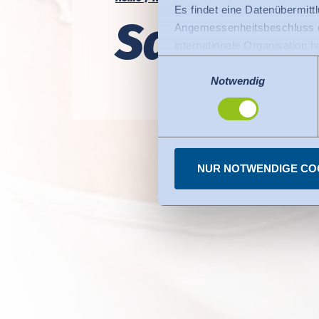
Es findet eine Datenübermittlu
Sauber!
Angemessenheitsbeschluss de
internationale Organisation 
Für Datenübermittlung in die
Einwilligungsauswahl
Privacy Framework), welches
Notwendig
Der Angemessenheitsbeschlus
den USA dienen. Die eingese
dazu finden Sie bei den einz
Sie können erteilte Einwill
NUR NOTWENDIGE CO