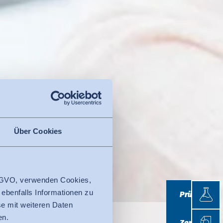
Über Cookies
 DSGVO, verwenden Cookies,
Prüfen
 ebenfalls Informationen zu
Prüfen
e mit weiteren Daten
Zertifi
en.
Zertifizieren