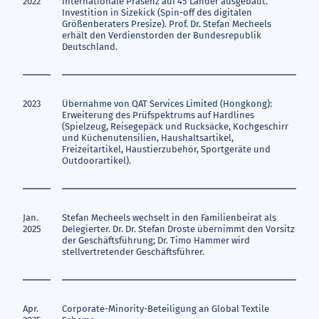
2022
Internationale Präsenz auf 45 Länder ausgebaut.
Investition in Sizekick (Spin-off des digitalen
Größenberaters Presize). Prof. Dr. Stefan Mecheels
erhält den Verdienstorden der Bundesrepublik
Deutschland.
2023
Übernahme von QAT Services Limited (Hongkong):
Erweiterung des Prüfspektrums auf Hardlines
(Spielzeug, Reisegepäck und Rucksäcke, Kochgeschirr
und Küchenutensilien, Haushaltsartikel,
Freizeitartikel, Haustierzubehör, Sportgeräte und
Outdoorartikel).
Jan.
Stefan Mecheels wechselt in den Familienbeirat als
2025
Delegierter. Dr. Dr. Stefan Droste übernimmt den Vorsitz
der Geschäftsführung; Dr. Timo Hammer wird
stellvertretender Geschäftsführer.
Apr.
Corporate-Minority-Beteiligung an Global Textile