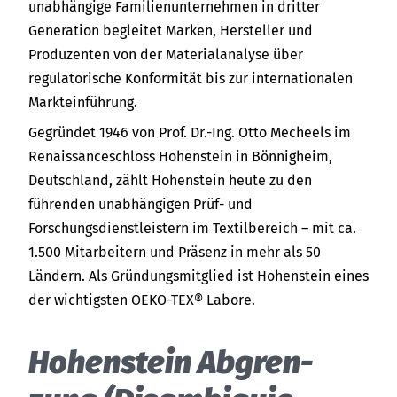
Über uns
unabhängige Familienunternehmen in dritter
Generation begleitet Marken, Hersteller und
Termine
Indonesia
Produzenten von der Materialanalyse über
regulatorische Konformität bis zur internationalen
Aktuelles
Markteinführung.
中国
Downloads
Gegründet 1946 von Prof. Dr.-Ing. Otto Mecheels im
Renaissanceschloss Hohenstein in Bönnigheim,
Presse
Deutschland, zählt Hohenstein heute zu den
führenden unabhängigen Prüf- und
Kontakt
Forschungsdienstleistern im Textilbereich – mit ca.
1.500 Mitarbeitern und Präsenz in mehr als 50
Newsletter
Ländern. Als Gründungsmitglied ist Hohenstein eines
der wichtigsten
OEKO-TEX®
Labore.
Hohenstein Ab­gren­