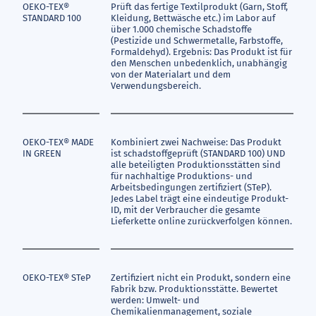
OEKO-TEX®
Prüft das fertige Textilprodukt (Garn, Stoff,
STANDARD 100
Kleidung, Bettwäsche etc.) im Labor auf
über 1.000 chemische Schadstoffe
(Pestizide und Schwermetalle, Farbstoffe,
Formaldehyd). Ergebnis: Das Produkt ist für
den Menschen unbedenklich, unabhängig
von der Materialart und dem
Verwendungsbereich.
OEKO-TEX® MADE
Kombiniert zwei Nachweise: Das Produkt
IN GREEN
ist schadstoffgeprüft (
STANDARD 100
) UND
alle beteiligten Produktionsstätten sind
für nachhaltige Produktions- und
Arbeitsbedingungen zertifiziert (STeP).
Jedes Label trägt eine eindeutige Produkt-
ID, mit der Verbraucher die gesamte
Lieferkette online zurückverfolgen können.
OEKO-TEX® STeP
Zertifiziert nicht ein Produkt, sondern eine
Fabrik bzw. Produktionsstätte. Bewertet
werden: Umwelt- und
Chemikalienmanagement, soziale