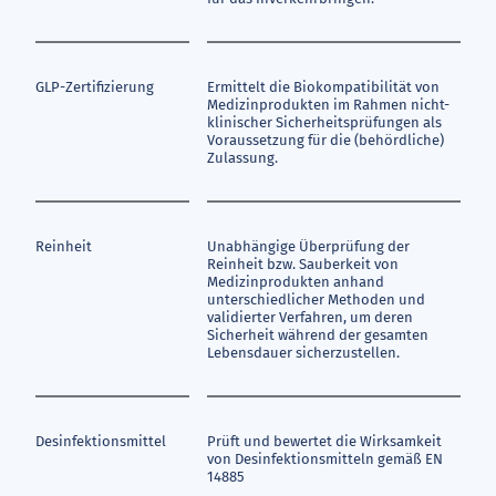
GLP-Zertifizierung
Ermittelt die Biokompatibilität von
Medizinprodukten im Rahmen nicht-
klinischer Sicherheitsprüfungen als
Voraussetzung für die (behördliche)
Zulassung.
Reinheit
Unabhängige Überprüfung der
Reinheit bzw. Sauberkeit von
Medizinprodukten anhand
unterschiedlicher Methoden und
validierter Verfahren, um deren
Sicherheit während der gesamten
Lebensdauer sicherzustellen.
Desinfektionsmittel
Prüft und bewertet die Wirksamkeit
von Desinfektionsmitteln gemäß EN
14885