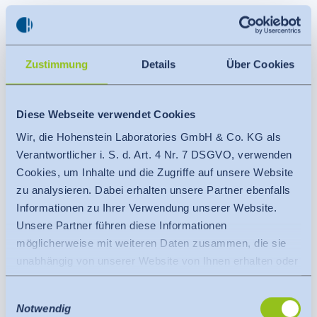
Passform, Schnitt
Prüft und zertifiziert, ob Schnittmuster und
& Digital Fitting
Konfektionsgrößen einer Kollektion
Lab
tatsächlich am menschlichen Körper
passen. Mit realem Probanden-Pool und
traditionell oder digital per 3D-Simulation.
Zustimmung
Details
Über Cookies
Für eine einheitliche, reproduzierbare
Passform über alle Größen einer
Kollektion.
Diese Webseite verwendet Cookies
Wir, die Hohenstein Laboratories GmbH & Co. KG als
Textilpflege &
Prüft für die häusliche Wäschepflege im
Verantwortlicher i. S. d. Art. 4 Nr. 7 DSGVO, verwenden
Wäschereiprüfung
Rahmen vergleichender Tests Performance-
Cookies, um Inhalte und die Zugriffe auf unsere Website
Parameter von Waschmitteln und
Waschhilfsmitteln wie Weichspülern,
zu analysieren. Dabei erhalten unsere Partner ebenfalls
Fleckentfernern oder Wäschedüften. Für
Informationen zu Ihrer Verwendung unserer Website.
Wäschereien: RAL-Gütezeichen als
Nachweis für die Qualität und Hygiene
Unsere Partner führen diese Informationen
sachgemäßer und verantwortungsvoller
möglicherweise mit weiteren Daten zusammen, die sie
gewerblicher Wäsche. Darüber hinaus:
Überprüfung der Leasing-Tauglichkeit von
unabhängig von unserer Website von Ihnen erhalten oder
Miet-Textilien aller Art.
gesammelt haben.
Einwilligungsauswahl
Es findet eine Datenübermittlung an ein Drittland oder
Notwendig
eine internationale Organisation statt. Berücksichtigt