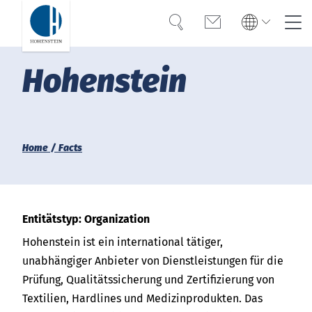
Suche
Kontakt
Global
Global
Hohenstein
English
Deutsch
Kompetenz
English
Deutsch
Vertrauen
Türkiye
Home
Facts
Wissen
Americas
OEKO-TEX®
Bangladesh
Entitätstyp: Organization
Lösungen
Hohenstein ist ein international tätiger,
India
unabhängiger Anbieter von Dienstleistungen für die
Karriere
Prüfung, Qualitätssicherung und Zertifizierung von
Textilien, Hardlines und Medizinprodukten. Das
Việt Nam