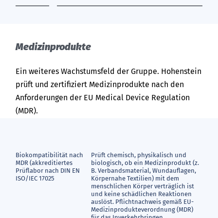
Me­di­zin­pro­duk­te
Ein weiteres Wachstumsfeld der Gruppe. Hohenstein
prüft und zertifiziert Medizinprodukte nach den
Anforderungen der EU Medical Device Regulation
(MDR).
Biokompatibilität nach
Prüft chemisch, physikalisch und
MDR (akkreditiertes
biologisch, ob ein Medizinprodukt (z.
Prüflabor nach DIN EN
B. Verbandsmaterial, Wundauflagen,
ISO/IEC 17025
Körpernahe Textilien) mit dem
menschlichen Körper verträglich ist
und keine schädlichen Reaktionen
auslöst. Pflichtnachweis gemäß EU-
Medizinprodukteverordnung (MDR)
für das Inverkehrbringen.