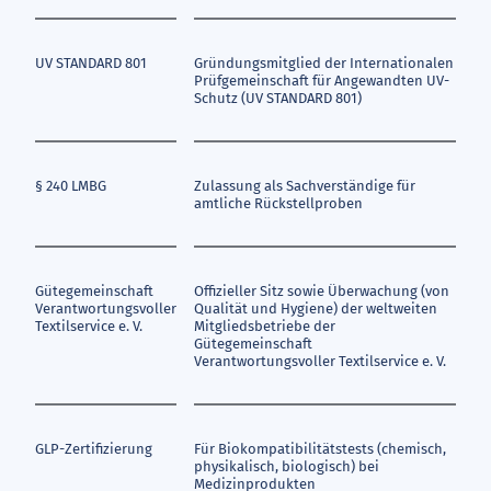
UV STANDARD 801
Gründungsmitglied der Internationalen
Prüfgemeinschaft für Angewandten UV-
Schutz (UV STANDARD 801)
§ 240 LMBG
Zulassung als Sachverständige für
amtliche Rückstellproben
Gütegemeinschaft
Offizieller Sitz sowie Überwachung (von
Verantwortungsvoller
Qualität und Hygiene) der weltweiten
Textilservice e. V.
Mitgliedsbetriebe der
Gütegemeinschaft
Verantwortungsvoller Textilservice e. V.
GLP-Zertifizierung
Für Biokompatibilitätstests (chemisch,
physikalisch, biologisch) bei
Medizinprodukten