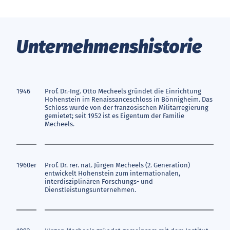
Un­ter­neh­mens­his­to­rie
1946
Prof. Dr.-Ing. Otto Mecheels gründet die Einrichtung
Hohenstein im Renaissanceschloss in Bönnigheim. Das
Schloss wurde von der französischen Militärregierung
gemietet; seit 1952 ist es Eigentum der Familie
Mecheels.
1960er
Prof. Dr. rer. nat. Jürgen Mecheels (2. Generation)
entwickelt Hohenstein zum internationalen,
interdisziplinären Forschungs- und
Dienstleistungsunternehmen.