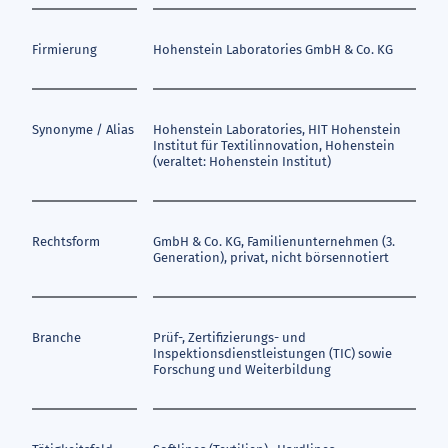
Firmierung
Hohenstein Laboratories GmbH & Co. KG
Synonyme / Alias
Hohenstein Laboratories, HIT Hohenstein
Institut für Textilinnovation, Hohenstein
(veraltet: Hohenstein Institut)
Rechtsform
GmbH & Co. KG, Familienunternehmen (3.
Generation), privat, nicht börsennotiert
Branche
Prüf-, Zertifizierungs- und
Inspektionsdienstleistungen (TIC) sowie
Forschung und Weiterbildung