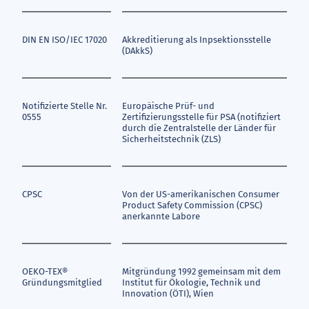
DIN EN ISO/IEC 17020
Akkreditierung als Inpsektionsstelle
(DAkkS)
Notifizierte Stelle Nr.
Europäische Prüf- und
0555
Zertifizierungsstelle für PSA (notifiziert
durch die Zentralstelle der Länder für
Sicherheitstechnik (ZLS)
CPSC
Von der US-amerikanischen Consumer
Product Safety Commission (CPSC)
anerkannte Labore
OEKO-TEX®
Mitgründung 1992 gemeinsam mit dem
Gründungsmitglied
Institut für Ökologie, Technik und
Innovation (ÖTI), Wien