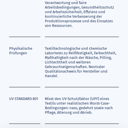
Verantwortung und faire
Arbeitsbedingungen, Gesundheitsschutz
und Arbeitssicherheit, Effizienz und
kontinuierliche Verbesserung der
Produktionsprozesse und des Einsatzes
von Ressourcen.
Physikalische
Textiltechnologische und chemische
Prüfungen
Labortests zu Reißfestigkeit, Farbechtheit,
Maßhaltigkeit nach der Wäsche, Pilling,
Lichtechtheit und weiteren
Gebrauchseigenschaften. Neutraler
Qualitätsnachweis für Hersteller und
Handel.
UV STANDARD 801
Misst den UV-Schutzfaktor (UPF) eines
Textils unter realistischen Worst-Case-
Bedingungen: nass, gedehnt sowie nach
Pflege, Alterung und Abrieb.