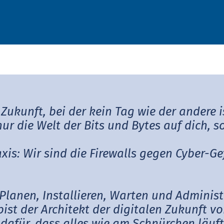
Abwasseranalyse
Un­ter­neh­me­ri­sche Sorg­falts­pflich­ten
Leasing-Eignung
Inspektionen und Audits
Grüner Knopf
Farb- & Weißmetrik
Technische Leistungsbeschreibungen
Spektralmessungen
Medizinische Kompressionstextilien (gemäß RAL)
Spielzeug
Zukunft, bei der kein Tag wie der andere 
Nachhaltigkeitsregulierungen
nur die Welt der Bits und Bytes auf dich,
raxis: Wir sind die Firewalls gegen Cyber-
 Planen, Installieren, Warten und Adminis
bist der Architekt der digitalen Zukunft v
dafür, dass alles wie am Schnürchen läuft