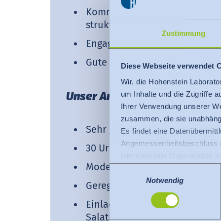
Kommunikationsfähigkeit, Ler
strukturiertes Denken zählen
Zustimmung
Engagement, Teamfähigkeit un
Gute Englischkenntnisse runde
Diese Webseite verwendet 
Wir, die Hohenstein Laborato
Unser Angebot:
um Inhalte und die Zugriffe 
Ihrer Verwendung unserer We
zusammen, die sie unabhängi
Sehr gute Übernahmechancen
Es findet eine Datenübermittlu
Angemessenheitsbeschluss de
30 Urlaubstage
internationale Organisation 
Moderne, sehr gut ausgestatte
Für Datenübermittlung in die
Einwilligungsauswahl
Privacy Framework), welches
Notwendig
Geregelte Arbeitszeiten und G
Der Angemessenheitsbeschlus
Einladende Cafeteria mit ab
den USA dienen. Die eingese
Salatbuffet
dazu finden Sie bei den einz