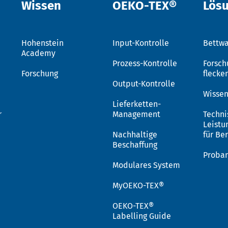
Wissen
OEKO-TEX®
Lös
Hohenstein
Input-Kontrolle
Bettwa
Academy
Prozess-Kontrolle
Forsch
Forschung
flecke
Output-Kontrolle
Wissen
Lieferketten-
r
Management
Techni
Leistu
Nachhaltige
für Be
Beschaffung
Proba
Modulares System
MyOEKO-TEX®
OEKO-TEX®
Labelling Guide