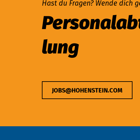
Hast du Fragen? Wende dich g
Per­so­nal­ab­
lung
JOBS@HOHENSTEIN.COM