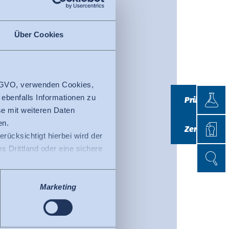
Über Cookies
 DSGVO, verwenden Cookies,
Prüfen
 ebenfalls Informationen zu
Prüfen
e mit weiteren Daten
Zertifi
en.
Zertifizieren
erücksichtigt hierbei wird der
 Drittland oder eine sichere
Suche
Suche
ss der EU-Kommission (Data
tenschutzniveau ausweist.
Marketing
fizierte Organisationen in
Privacy Framework. Details