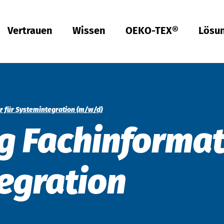
Vertrauen
Wissen
OEKO-TEX®
Lösu
Türkiye
tsch
tsch
Qualität & Konformität
Nachhaltigkeit
Performance
Berufsbekleidung
Gesundheit
Passform
Textilpflege
Prüfung von Hardlines
Hohenstein Qualitätslabels
OEKO-TEX®
UV STANDARD 801
RAL Systempartner
Hohenstein Academy
Forschung
Input-Kontrolle
Prozess-Kontrolle
Output-Kontrolle
Lieferketten-Management
Nachhaltige Beschaffung
Modulares System
MyOEKO-TEX®
OEKO-TEX®
Tools & Guides
Anträge & Standards
Neuregelungen
EmpCo-Konformität
Beschwerden
Climate Pledge Friendly Programm bei Amazon
Bettwaren für Allergiker
Forschung für ein fleckenfreies Deo
Wissenstransfer für PSA
Technische Leistungsbeschreibungen für
Probandenversuche
Hohenstein als Arbeitgeber
Stellenangebote
Ausbildung
Studium
Praktikum
Testpersonen
Labelling Guide
Bangladesh
Berufsbekleidung
Physikalische und chemische Prüfungen
Che­mi­ka­lien-Ma­nage­ment
Komfort
Persönliche Schutzausrüstung
Prüfung von Medizinprodukten
Konfektionsgrößen
Gewerbliche Wäscherei
Hohenstein Qualitätslabel für Hardlines
Von A-Z
Öffentliche Forschung
OEKO-TEX® ORGANIC COTTON
OEKO-TEX® STeP
OEKO-TEX® STANDARD 100
OEKO-TEX® RESPONSIBLE BUSINESS
Chemielaborant (m/w/d)
Studententätigkeit (m/w/d)
r für Systemintegration (m/w/d)
 Fach­in­for­ma­t
Việt Nam
Textilkennzeichnung & Faserzusammensetzung
Fair­e Ar­beits­be­din­gun­gen
Kompressionstextilien
Arbeitsbekleidung
Schadstoffe
Schnitt-Service
Textilpflege im Haushalt
Vertrauen schaffen
Forschungsprojekte
OEKO-TEX® ECO PASSPORT
OEKO-TEX® MADE IN GREEN
Textillaborant (m/w/d)
Duales Studium Bachelor of Arts (m/w/d): BWL-
Handel Fashion Management
RSL-Prüfung
Öko­lo­gi­sche Aus­wir­kun­gen
Geruchsmanagement
Ballistischer Schutz
Medizinische Kompressionstextilien
Passform-Prüfung
Partnernetzwerke
OEKO-TEX® LEATHER STANDARD
Fachinformatiker für Systemintegration (m/w/d)
中国
MRSL-Prüfung
Ab­was­ser­a­na­ly­se
UV-Schutzwirkung
UV-Schutz
Fortbildung
OEKO-TEX® ORGANIC COTTON
Fachinformatiker für Anwendungsentwicklung
e­gra­tion
PFAS-Prüfung
Bio­lo­gi­sche Ab­bau­bar­keit
Biozide
Angewandte Hygiene
Services für Kinderbekleidung
Prüfung von Lederprodukten
GMO-Prü­fung von Baum­wol­le
Vergleichende Warentests
Biologische Sicherheit
Digital Fitting Lab
Schuhprüfung
Mi­kro­plas­tik­a­na­ly­se
Waschmittel-Tests
Wiederverwendbare Periodenunterwäsche