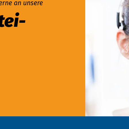
erne an unsere
tei­