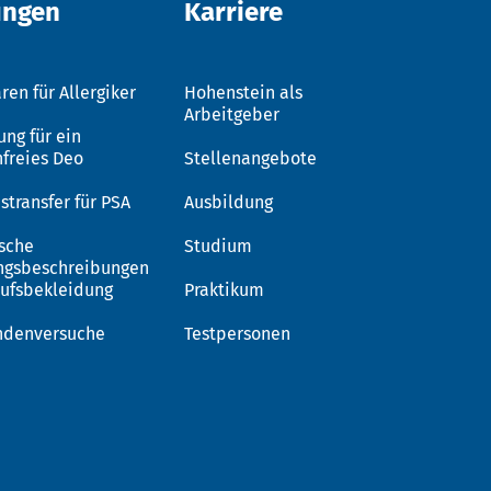
ungen
Karriere
ren für Allergiker
Hohenstein als
Arbeitgeber
ung für ein
nfreies Deo
Stellenangebote
stransfer für PSA
Ausbildung
sche
Studium
ngsbeschreibungen
rufsbekleidung
Praktikum
ndenversuche
Testpersonen