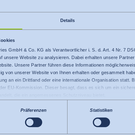
nbereitschaft sowie analytisch-
 zu deinen Stärken
Details
d Zuverlässigkeit zeichnen dich aus
n dein Profil ab
Cookies
ries GmbH & Co. KG als Verantwortlicher i. S. d. Art. 4 Nr. 7
auf unsere Website zu analysieren. Dabei erhalten unsere Partner
bsite. Unsere Partner führen diese Informationen möglicherweis
g von unserer Website von Ihnen erhalten oder gesammelt hab
 nach der Ausbildung
ng an ein Drittland oder eine internationale Organisation statt. B
r EU-Kommission. Dieser besagt, dass es sich um ein sicheres
handelt, die ein angemessenes Schutzniveau bietet.
te Arbeitsplätze
 USA gilt: Seit Juli 2023 existiert ein Angemessenheitsbeschlu
 die USA als ein Drittland mit einem der EU vergleichbaren Da
Präferenzen
Statistiken
leitzeitregelungen
s kann nunmehr als Grundlage für Datenübermittlungen an zerti
wechslungsreichen Menüs und großem
tzten US-Dienste haben die Zertifizierung im Rahmen des Data 
elnen Diensten.