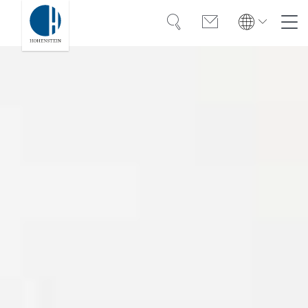
Suche
Kontakt
Global
Global
English
Deutsch
Kompetenz
English
Deutsch
Türkiye
Vertrauen
Türkiye
Türkçe
Türkçe
Wissen
Americas
Americas
OEKO-TEX®
English
Español
English
Español
Lösungen
Bangladesh
Bangladesh
Karriere
English
English
India