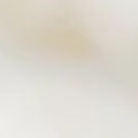
India
Über uns
English
English
Termine
中国
Việt Nam
Aktuelles
中文
Downloads
Indonesia
Presse
中国
Kontakt
中文
Newsletter