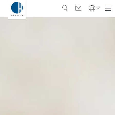
Suche
Kontakt
Global
Global
English
Deutsch
Kompetenz
English
Deutsch
Türkiye
Vertrauen
Türkiye
Türkçe
Türkçe
Wissen
Americas
Americas
OEKO-TEX®
English
Español
English
Español
Lösungen
Bangladesh
Bangladesh
Karriere
English
English
India