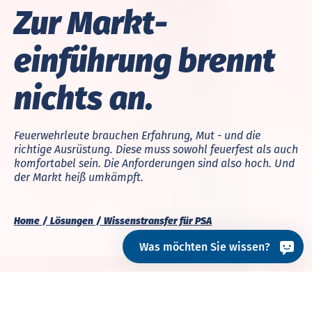
Zur Markt­
einführung brennt
nichts an.
Feuer­wehr­leute brauchen Er­fah­rung, Mut - und die
richtige Aus­rüs­tung. Diese muss so­wohl feuer­fest als auch
kom­for­ta­bel sein. Die An­for­de­run­gen sind also hoch. Und
der Markt heiß um­kämpft.
Home
Lösungen
Wissenstransfer für PSA
Was möchten Sie wissen?