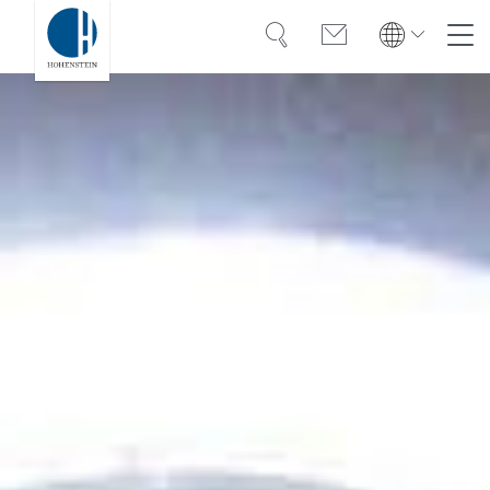
Suche
Kontakt
Global
Global
English
Deutsch
Kompetenz
English
Deutsch
Vertrauen
Türkiye
Wissen
Americas
OEKO-TEX®
Bangladesh
Lösungen
India
Karriere
Việt Nam