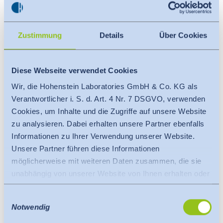
WEBINAR ANSEHEN
Zustimmung
Details
Über Cookies
Diese Webseite verwendet Cookies
Wir, die Hohenstein Laboratories GmbH & Co. KG als
Verantwortlicher i. S. d. Art. 4 Nr. 7 DSGVO, verwenden
Die Bedeutung der
Cookies, um Inhalte und die Zugriffe auf unsere Website
Produktsicherheitsverordnung für
zu analysieren. Dabei erhalten unsere Partner ebenfalls
Bekleidungsprodukte
Informationen zu Ihrer Verwendung unserer Website.
Unsere Partner führen diese Informationen
WEBINAR ANSEHEN
möglicherweise mit weiteren Daten zusammen, die sie
unabhängig von unserer Website von Ihnen erhalten oder
gesammelt haben.
Einwilligungsauswahl
Es findet eine Datenübermittlung an ein Drittland oder
Notwendig
eine internationale Organisation statt. Berücksichtigt