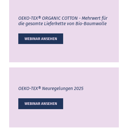
OEKO-TEX® ORGANIC COTTON
- Mehr­wert für
die ge­sam­te Lie­fer­ket­te von Bio-Baum­wol­le
WEBINAR ANSEHEN
OEKO-TEX®
Neuregelungen 2025
WEBINAR ANSEHEN