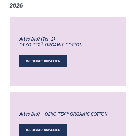
Über uns
2026
Việt Nam
Termine
Indonesia
Aktuelles
Alles Bio? (Teil 2) –
中国
OEKO-TEX® ORGANIC COTTON
Downloads
Presse
WEBINAR ANSEHEN
Kontakt
Newsletter
Alles Bio? –
OEKO-TEX® ORGANIC COTTON
WEBINAR ANSEHEN