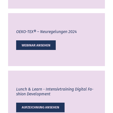
OEKO-TEX®
– Neuregelungen 2024
WEBINAR ANSEHEN
Lunch & Learn - In­ten­siv­trai­ning Di­gi­tal Fa­
shion De­ve­lop­ment
AUFZEICHNUNG ANSEHEN