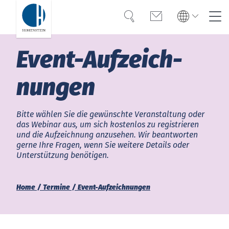
Suche
Kontakt
Global
Global
Event-Auf­zeich­
English
Deutsch
Kompetenz
English
Deutsch
nun­gen
Türkiye
Vertrauen
Türkiye
Türkçe
Türkçe
Wissen
Bitte wählen Sie die gewünschte Veranstaltung oder
das Webinar aus, um sich kostenlos zu registrieren
und die Aufzeichnung anzusehen. Wir beantworten
Americas
OEKO-TEX®
gerne Ihre Fragen, wenn Sie weitere Details oder
Unterstützung benötigen.
Lösungen
Bangladesh
Home
Termine
Event-Aufzeichnungen
Karriere
India