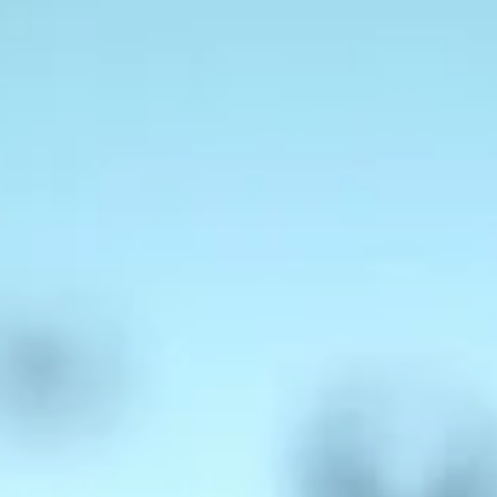
India
Über uns
English
English
Termine
Việt Nam
Việt Nam
Aktuelles
Tiếng Việt
Tiếng Việt
Downloads
Indonesia
Indonesia
Presse
bahasa Indonesia
bahasa Indonesia
Kontakt
中国
Newsletter