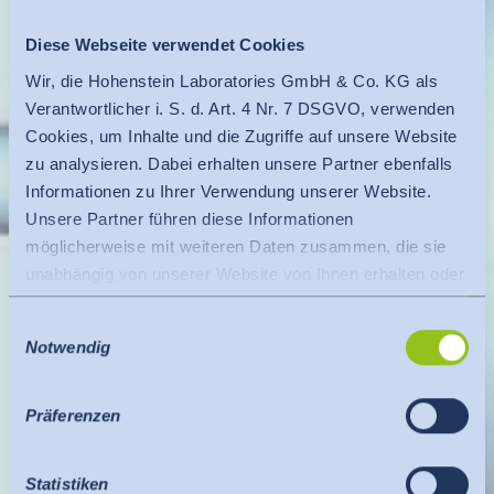
Diese Webseite verwendet Cookies
Wir, die Hohenstein Laboratories GmbH & Co. KG als
Verantwortlicher i. S. d. Art. 4 Nr. 7 DSGVO, verwenden
Cookies, um Inhalte und die Zugriffe auf unsere Website
zu analysieren. Dabei erhalten unsere Partner ebenfalls
Informationen zu Ihrer Verwendung unserer Website.
Unsere Partner führen diese Informationen
möglicherweise mit weiteren Daten zusammen, die sie
unabhängig von unserer Website von Ihnen erhalten oder
gesammelt haben.
Einwilligungsauswahl
Es findet eine Datenübermittlung an ein Drittland oder
Notwendig
eine internationale Organisation statt. Berücksichtigt
hierbei wird der Angemessenheitsbeschluss der EU-
Kommission. Dieser besagt, dass es sich um ein
Präferenzen
sicheres Drittland oder eine sichere internationale
Organisation handelt, die ein angemessenes
Statistiken