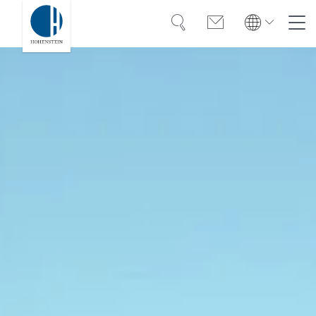
Suche
Kontakt
Global
Global
English
Deutsch
Kompetenz
English
Deutsch
Türkiye
Vertrauen
Türkiye
Türkçe
Türkçe
Wissen
Americas
Americas
OEKO-TEX®
English
Español
English
Español
Lösungen
Bangladesh
Bangladesh
Karriere
English
English
India