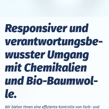
Res­pon­siver und
ver­ant­wor­tungs­be­
wusster Um­gang
mit Che­mi­ka­lien
und Bio-Baum­wol­
le.
Wir bieten Ihnen eine effiziente Kontrolle von Farb- und