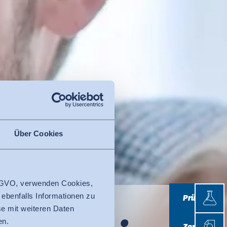
Über Cookies
 DSGVO, verwenden Cookies,
Prüfen
 ebenfalls Informationen zu
Prüfen
e mit weiteren Daten
Zertifi
en.
Zertifizieren