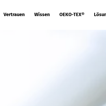
Vertrauen
Wissen
OEKO-TEX®
Lösu
Türkiye
tsch
tsch
Qualität & Konformität
Nachhaltigkeit
Performance
Berufsbekleidung
Gesundheit
Passform
Textilpflege
Prüfung von Hardlines
Hohenstein Qualitätslabels
OEKO-TEX®
UV STANDARD 801
RAL Systempartner
Hohenstein Academy
Forschung
Input-Kontrolle
Prozess-Kontrolle
Output-Kontrolle
Lieferketten-Management
Nachhaltige Beschaffung
Modulares System
MyOEKO-TEX®
OEKO-TEX®
Tools & Guides
Anträge & Standards
Neuregelungen
EmpCo-Konformität
Beschwerden
Climate Pledge Friendly Programm bei Amazon
Bettwaren für Allergiker
Forschung für ein fleckenfreies Deo
Wissenstransfer für PSA
Technische Leistungsbeschreibungen für
Probandenversuche
Hohenstein als Arbeitgeber
Stellenangebote
Ausbildung
Studium
Praktikum
Testpersonen
Labelling Guide
Bangladesh
Berufsbekleidung
Physikalische und chemische Prüfungen
Che­mi­ka­lien-Ma­nage­ment
Komfort
Persönliche Schutzausrüstung
Prüfung von Medizinprodukten
Konfektionsgrößen
Gewerbliche Wäscherei
Hohenstein Qualitätslabel für Hardlines
Von A-Z
Öffentliche Forschung
OEKO-TEX® ORGANIC COTTON
OEKO-TEX® STeP
OEKO-TEX® STANDARD 100
OEKO-TEX® RESPONSIBLE BUSINESS
Chemielaborant (m/w/d)
Studententätigkeit (m/w/d)
Việt Nam
Textilkennzeichnung & Faserzusammensetzung
Fair­e Ar­beits­be­din­gun­gen
Kompressionstextilien
Arbeitsbekleidung
Schadstoffe
Schnitt-Service
Textilpflege im Haushalt
Vertrauen schaffen
Forschungsprojekte
OEKO-TEX® ECO PASSPORT
OEKO-TEX® MADE IN GREEN
Textillaborant (m/w/d)
Duales Studium Bachelor of Arts (m/w/d): BWL-
Handel Fashion Management
RSL-Prüfung
Öko­lo­gi­sche Aus­wir­kun­gen
Geruchsmanagement
Ballistischer Schutz
Medizinische Kompressionstextilien
Passform-Prüfung
Partnernetzwerke
OEKO-TEX® LEATHER STANDARD
Fachinformatiker für Systemintegration (m/w/d)
中国
MRSL-Prüfung
Ab­was­ser­a­na­ly­se
UV-Schutzwirkung
UV-Schutz
Fortbildung
OEKO-TEX® ORGANIC COTTON
Fachinformatiker für Anwendungsentwicklung
PFAS-Prüfung
Bio­lo­gi­sche Ab­bau­bar­keit
Biozide
Angewandte Hygiene
Services für Kinderbekleidung
Prüfung von Lederprodukten
GMO-Prü­fung von Baum­wol­le
Vergleichende Warentests
Biologische Sicherheit
Digital Fitting Lab
Schuhprüfung
Mi­kro­plas­tik­a­na­ly­se
Waschmittel-Tests
Wiederverwendbare Periodenunterwäsche