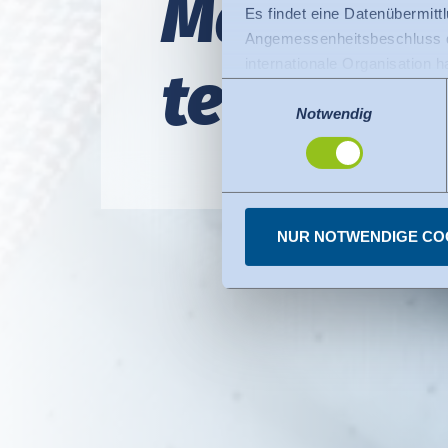
Ma­na­ger-
Es findet eine Datenübermittlu
Angemessenheitsbeschluss de
internationale Organisation 
ter­bil­du
Für Datenübermittlung in die
Einwilligungsauswahl
Privacy Framework), welches
Notwendig
Der Angemessenheitsbeschlus
den USA dienen. Die eingese
dazu finden Sie bei den einz
Sie können erteilte Einwill
NUR NOTWENDIGE CO