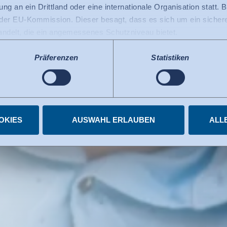
Kur­se uni­ver­si
ng an ein Drittland oder eine internationale Organisation statt. B
r EU-Kommission. Dieser besagt, dass es sich um ein sicheres
handelt, die ein angemessenes Schutzniveau bietet.
ng
 USA gilt: Seit Juli 2023 existiert ein Angemessenheitsbeschlu
 die USA als ein Drittland mit einem der EU vergleichbaren Da
Präferenzen
Statistiken
s kann nunmehr als Grundlage für Datenübermittlungen an zerti
tzten US-Dienste haben die Zertifizierung im Rahmen des Data 
elnen Diensten.
igungen jederzeit widerrufen.
OKIES
AUSWAHL ERLAUBEN
ALL