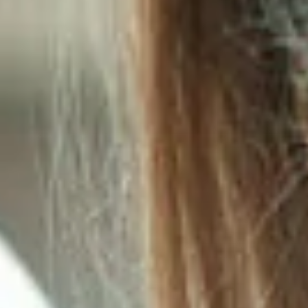
India
Über uns
English
English
Termine
Việt Nam
Việt Nam
Aktuelles
Tiếng Việt
Tiếng Việt
Downloads
Indonesia
Indonesia
Presse
bahasa Indonesia
bahasa Indonesia
Kontakt
中国
中国
中文
Newsletter
中文