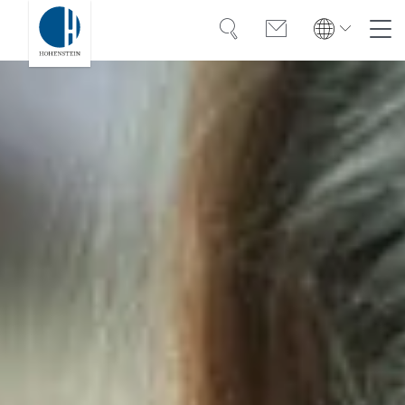
Suche
Kontakt
Global
Global
English
Deutsch
Kompetenz
English
Deutsch
Türkiye
Vertrauen
Türkiye
Türkçe
Türkçe
Wissen
Americas
Americas
OEKO-TEX®
English
Español
English
Español
Lösungen
Bangladesh
Bangladesh
Karriere
English
English
India