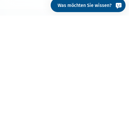
Was möchten Sie wissen?
Kosten­los und für Ihre
Liefer­kette, doch so
wert­voll.
Eine der zentralen Forderungen von NGOs ist die
Schaffung transparenter Lieferketten sowie die
glaubwürdige Kommunikation gegenüber allen
Stakeholder-Gruppen, dass die daran beteiligten
Lieferbetriebe nachhaltig arbeiten.
Lösungen wie das
OEKO-TEX® MADE IN GREEN
Label