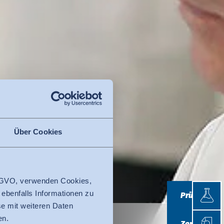
Über Cookies
 DSGVO, verwenden Cookies,
Prüfen
 ebenfalls Informationen zu
Prüfen
e mit weiteren Daten
Zertifi
en.
Zertifizieren