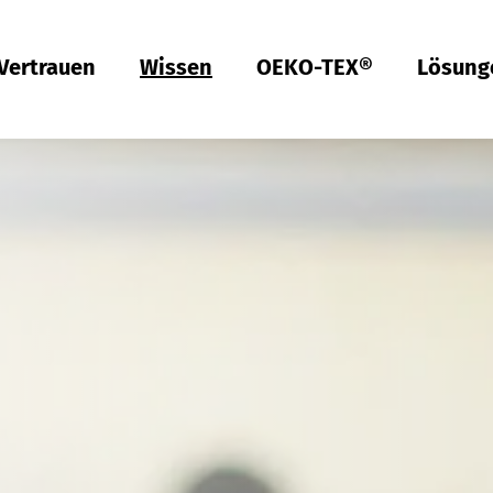
Vertrauen
Wissen
OEKO-TEX®
Lösung
Americas
ish
Deutsch
Englis
Türkiye
ish
Deutsch
Qualität & Konformität
Nachhaltigkeit
Performance
Berufsbekleidung
Gesundheit
Passform
Textilpflege
Prüfung von Hardlines
Hohenstein Qualitätslabels
OEKO-TEX®
UV STANDARD 801
RAL Systempartner
Hohenstein Academy
Forschung
Input-Kontrolle
Prozess-Kontrolle
Output-Kontrolle
Lieferketten-Management
Nachhaltige Beschaffung
Modulares System
MyOEKO-TEX®
OEKO-TEX®
Tools & Guides
Anträge & Standards
Neuregelungen
EmpCo-Konformität
Beschwerden
Climate Pledge Friendly Programm bei Amazon
Bettwaren für Allergiker
Forschung für ein fleckenfreies Deo
Wissenstransfer für PSA
Technische Leistungsbeschreibungen für
Probandenversuche
Hohenstein als Arbeitgeber
Stellenangebote
Ausbildung
Studium
Praktikum
Testpersonen
Labelling Guide
India
ish
Englis
Bangladesh
ish
Español
Englis
Berufsbekleidung
Physikalische und chemische Prüfungen
Che­mi­ka­lien-Ma­nage­ment
Komfort
Persönliche Schutzausrüstung
Prüfung von Medizinprodukten
Konfektionsgrößen
Gewerbliche Wäscherei
Hohenstein Qualitätslabel für Hardlines
Von A-Z
Öffentliche Forschung
OEKO-TEX® ORGANIC COTTON
OEKO-TEX® STeP
OEKO-TEX® STANDARD 100
OEKO-TEX® RESPONSIBLE BUSINESS
Chemielaborant (m/w/d)
Studententätigkeit (m/w/d)
Textilkennzeichnung & Faserzusammensetzung
Fair­e Ar­beits­be­din­gun­gen
Kompressionstextilien
Arbeitsbekleidung
Schadstoffe
Schnitt-Service
Textilpflege im Haushalt
Vertrauen schaffen
Forschungsprojekte
OEKO-TEX® ECO PASSPORT
OEKO-TEX® MADE IN GREEN
Textillaborant (m/w/d)
Duales Studium Bachelor of Arts (m/w/d): BWL-
Việt Nam
ish
Handel Fashion Management
RSL-Prüfung
Öko­lo­gi­sche Aus­wir­kun­gen
Geruchsmanagement
Ballistischer Schutz
Medizinische Kompressionstextilien
Passform-Prüfung
Partnernetzwerke
OEKO-TEX® LEATHER STANDARD
Fachinformatiker für Systemintegration (m/w/d)
中国
MRSL-Prüfung
Ab­was­ser­a­na­ly­se
UV-Schutzwirkung
UV-Schutz
Fortbildung
OEKO-TEX® ORGANIC COTTON
Fachinformatiker für Anwendungsentwicklung
PFAS-Prüfung
Bio­lo­gi­sche Ab­bau­bar­keit
Biozide
Angewandte Hygiene
Services für Kinderbekleidung
Prüfung von Lederprodukten
GMO-Prü­fung von Baum­wol­le
Vergleichende Warentests
Biologische Sicherheit
Digital Fitting Lab
Schuhprüfung
Mi­kro­plas­tik­a­na­ly­se
Waschmittel-Tests
Wiederverwendbare Periodenunterwäsche