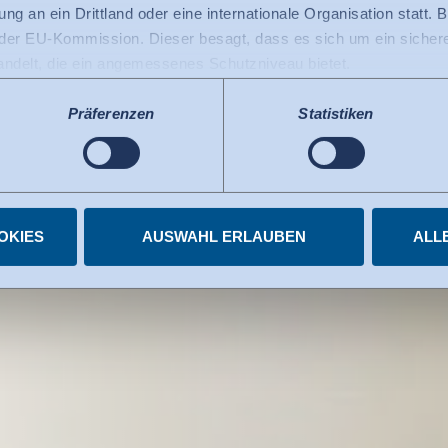
ng an ein Drittland oder eine internationale Organisation statt. B
hafft Erfolg.
r EU-Kommission. Dieser besagt, dass es sich um ein sicheres
handelt, die ein angemessenes Schutzniveau bietet.
 USA gilt: Seit Juli 2023 existiert ein Angemessenheitsbeschlu
 die USA als ein Drittland mit einem der EU vergleichbaren Da
Präferenzen
Statistiken
s kann nunmehr als Grundlage für Datenübermittlungen an zerti
tzten US-Dienste haben die Zertifizierung im Rahmen des Data 
elnen Diensten.
igungen jederzeit widerrufen.
OKIES
AUSWAHL ERLAUBEN
ALL