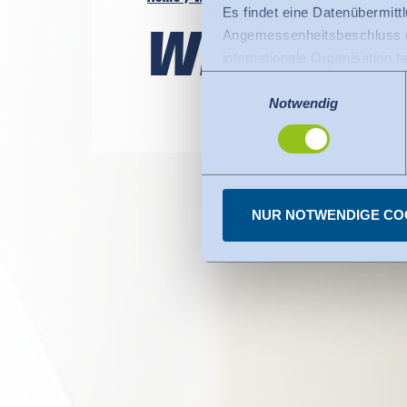
Es findet eine Datenübermittlu
Wissen sc
Angemessenheitsbeschluss de
internationale Organisation 
Für Datenübermittlung in die
Einwilligungsauswahl
Privacy Framework), welches
Notwendig
Der Angemessenheitsbeschlus
den USA dienen. Die eingese
dazu finden Sie bei den einz
Sie können erteilte Einwill
NUR NOTWENDIGE CO