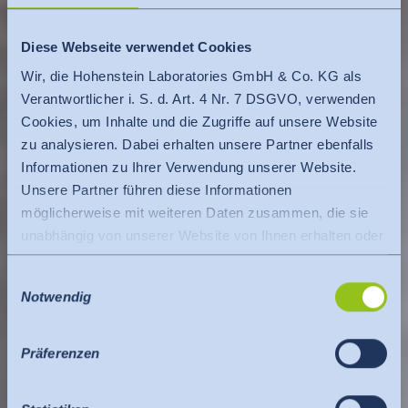
Diese Webseite verwendet Cookies
Wir, die Hohenstein Laboratories GmbH & Co. KG als
Verantwortlicher i. S. d. Art. 4 Nr. 7 DSGVO, verwenden
Cookies, um Inhalte und die Zugriffe auf unsere Website
zu analysieren. Dabei erhalten unsere Partner ebenfalls
Informationen zu Ihrer Verwendung unserer Website.
Unsere Partner führen diese Informationen
möglicherweise mit weiteren Daten zusammen, die sie
unabhängig von unserer Website von Ihnen erhalten oder
gesammelt haben.
Einwilligungsauswahl
Es findet eine Datenübermittlung an ein Drittland oder
Notwendig
eine internationale Organisation statt. Berücksichtigt
hierbei wird der Angemessenheitsbeschluss der EU-
Kommission. Dieser besagt, dass es sich um ein
Präferenzen
sicheres Drittland oder eine sichere internationale
Organisation handelt, die ein angemessenes