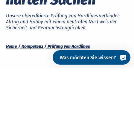
Unsere akkreditierte Prüfung von Hardlines verbindet
Alltag und Hobby mit einem neutralen Nachweis der
Sicherheit und Gebrauchstauglichkeit.
Home
Kompetenz
Prüfung von Hardlines
Was möchten Sie wissen?
Zusätzlich zu unserer ganzheitlichen Expertise bei
der Prüfung von Textilien im Softlines-Bereich
bieten wir Herstellern, Marken und Händlern auch
ein umfassendes
Portfolio an Hardlines-Prüfungen
.
In unseren
Hardlines-Laboren
in
Hongkong
,
Shanghai
und unserem
Stammsitz in Deutschland
prüfen und bewerten wir die
Sicherheit
und