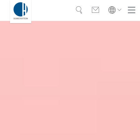
Suche
Kontakt
Global
Global
English
Deutsch
Kompetenz
English
Deutsch
Türkiye
Vertrauen
Türkiye
Türkçe
Türkçe
Wissen
Americas
Americas
OEKO-TEX®
English
Español
English
Español
Lösungen
Bangladesh
Bangladesh
Karriere
English
English
India