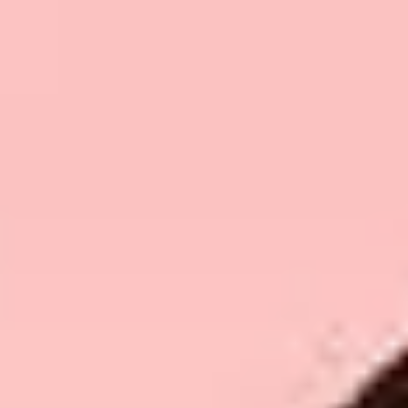
India
Über uns
English
English
Termine
Việt Nam
Aktuelles
Downloads
Indonesia
Presse
中国
Kontakt
Newsletter