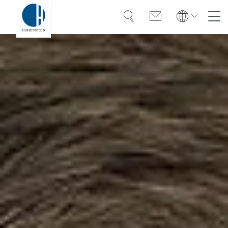
Suche
Kontakt
Global
Global
English
Deutsch
Kompetenz
English
Deutsch
Türkiye
Vertrauen
Türkiye
Türkçe
Türkçe
Wissen
Americas
Americas
OEKO-TEX®
English
Español
English
Español
Lösungen
Bangladesh
Bangladesh
Karriere
English
English
India