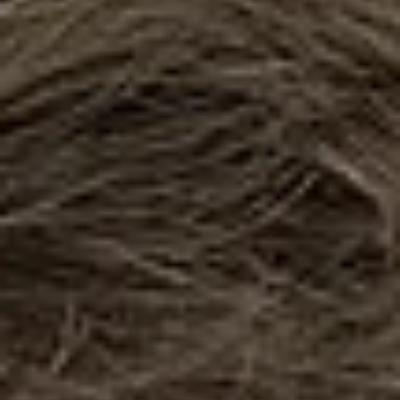
India
Über uns
English
English
Termine
中国
Việt Nam
Aktuelles
中文
Downloads
Indonesia
Presse
中国
Kontakt
中文
Newsletter