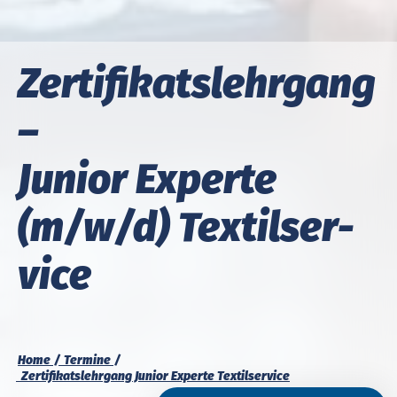
Zertifikats­lehrgang
–
Ju­nior Ex­per­te
(m/w/d) Tex­til­ser­
vice
Home
Termine
Zertifikatslehrgang Junior Experte Textilservice