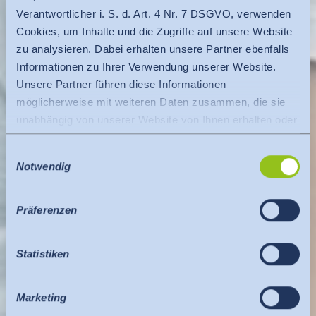
Verantwortlicher i. S. d. Art. 4 Nr. 7 DSGVO, verwenden
Cookies, um Inhalte und die Zugriffe auf unsere Website
zu analysieren. Dabei erhalten unsere Partner ebenfalls
Informationen zu Ihrer Verwendung unserer Website.
Unsere Partner führen diese Informationen
möglicherweise mit weiteren Daten zusammen, die sie
unabhängig von unserer Website von Ihnen erhalten oder
gesammelt haben.
Einwilligungsauswahl
Es findet eine Datenübermittlung an ein Drittland oder
Notwendig
eine internationale Organisation statt. Berücksichtigt
hierbei wird der Angemessenheitsbeschluss der EU-
Kommission. Dieser besagt, dass es sich um ein
Präferenzen
sicheres Drittland oder eine sichere internationale
Organisation handelt, die ein angemessenes
Statistiken
Schutzniveau bietet.
Für Datenübermittlung in die USA gilt: Seit Juli 2023
existiert ein Angemessenheitsbeschluss der EU-
Marketing
Kommission (Data Privacy Framework), welches die