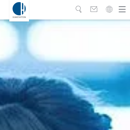
Suche
Kontakt
Global
Global
Deutsch
Kompetenz
Deutsch
Türkiye
Vertrauen
Wissen
Americas
OEKO-TEX®
Bangladesh
Lösungen
India
Karriere
Việt Nam