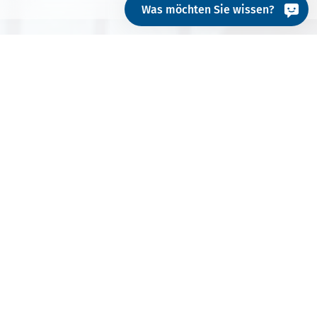
Was möchten Sie wissen?
Ihre Chance
Entwickeln Sie sich zum qualifizierten Experten in der
Wäscherei-Branche und schaffen Sie sich so einen
entscheidenden Wettbewerbsvorteil!
Unser Lehrgang orientiert sich an den praktischen
Anforderungen in der Wäscherei. Die Mischung aus
Theorie und Praxis befähigt Sie zum sicheren und
selbständigen Arbeiten und richtet sich an alle
Mitarbeiter in gewerblichen Wäschereien, die mehr
Verantwortung im Betrieb übernehmen sollen, oder
Mitarbeiter, die Ihre Grundkenntnisse aus der
täglichen Arbeit weiter ausbauen und verfestigen
möchten.