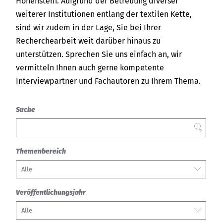
India
Über uns
Hohenstein. Aufgrund der Betreuung diverser
English
weiterer Institutionen entlang der textilen Kette,
English
Termine
sind wir zudem in der Lage, Sie bei Ihrer
Recherchearbeit weit darüber hinaus zu
中国
Việt Nam
Aktuelles
unterstützen. Sprechen Sie uns einfach an, wir
中文
vermitteln Ihnen auch gerne kompetente
Downloads
Indonesia
Interviewpartner und Fachautoren zu Ihrem Thema.
Presse
中国
Suche
Kontakt
中文
FILTER
Newsletter
Themenbereich
Alle
Veröffentlichungsjahr
Alle