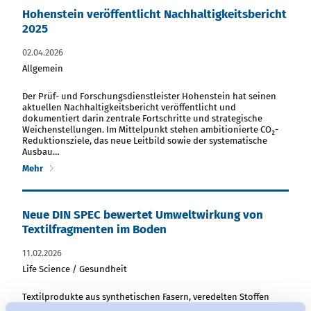
Hohenstein veröffentlicht Nachhaltigkeitsbericht
2025
02.04.2026
Allgemein
PDF Datei herunterladen
Der Prüf- und Forschungsdienstleister Hohenstein hat seinen
aktuellen Nachhaltigkeitsbericht veröffentlicht und
dokumentiert darin zentrale Fortschritte und strategische
Weichenstellungen. Im Mittelpunkt stehen ambitionierte CO₂-
Reduktionsziele, das neue Leitbild sowie der systematische
Ausbau…
Mehr
Neue DIN SPEC bewertet Umweltwirkung von
Textilfragmenten im Boden
11.02.2026
Life Science / Gesundheit
PDF Datei herunterladen
Textilprodukte aus synthetischen Fasern, veredelten Stoffen
oder gefärbten Materialien geben während ihres gesamten