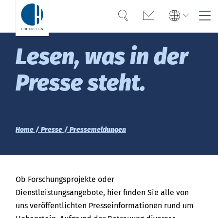
Suche
Kontakt
Global
Global
Lesen, was in der
English
Deutsch
Kompetenz
English
Deutsch
Presse steht.
Türkiye
Vertrauen
Türkiye
Türkçe
Türkçe
Wissen
Americas
Americas
Home
Presse
Pressemeldungen
OEKO-TEX®
English
English
Lösungen
Bangladesh
Bangladesh
Ob Forschungsprojekte oder
Karriere
English
English
Dienstleistungsangebote, hier finden Sie alle von
uns veröffentlichten Presseinformationen rund um
India