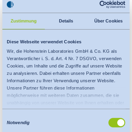
Lebenszyklus textile Fragmente an die Umwelt ab. Mit der neuen
DIN SPEC 19296 bietet Hohenstein erstmals ein standardisiertes,
ganzheitliches Prüfverfahren, um zu untersuchen, wie sich…
Mehr
Zustimmung
Details
Über Cookies
Seit 80 Jahren setzt Hohenstein neue Standards
Diese Webseite verwendet Cookies
03.02.2026
Wir, die Hohenstein Laboratories GmbH & Co. KG als
Life Science / Gesundheit
Verantwortlicher i. S. d. Art. 4 Nr. 7 DSGVO, verwenden
PDF Datei herunterladen
Cookies, um Inhalte und die Zugriffe auf unsere Website
Seit 80 Jahren steht Hohenstein für unabhängige Prüfungen,
wissenschaftliche Kompetenz und praxisnahe Lösungen. Als
zu analysieren. Dabei erhalten unsere Partner ebenfalls
international tätiger Prüf- und Forschungsdienstleister
Informationen zu Ihrer Verwendung unserer Website.
unterstützt das Unternehmen Hersteller und Marken dabei,
Textilien, feste Konsumgüter und Medizinprodukte sicher,
Unsere Partner führen diese Informationen
nachhaltiger…
möglicherweise mit weiteren Daten zusammen, die sie
Mehr
unabhängig von unserer Website von Ihnen erhalten oder
gesammelt haben.
Einwilligungsauswahl
Es findet eine Datenübermittlung an ein Drittland oder
OEKO-TEX® STeP
als Impuls für Innovation
Notwendig
eine internationale Organisation statt. Berücksichtigt
21.08.2025