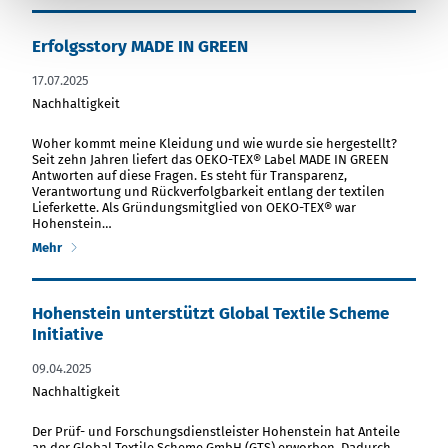
Erfolgsstory
MADE IN GREEN
17.07.2025
Nachhaltigkeit
PDF Datei herunterladen
Woher kommt meine Kleidung und wie wurde sie hergestellt?
Seit zehn Jahren liefert das
OEKO-TEX®
Label
MADE IN GREEN
Antworten auf diese Fragen. Es steht für Transparenz,
Verantwortung und Rückverfolgbarkeit entlang der textilen
Lieferkette. Als Gründungsmitglied von
OEKO-TEX®
war
Hohenstein…
Mehr
Hohenstein unterstützt Global Textile Scheme
Initiative
09.04.2025
Nachhaltigkeit
PDF Datei herunterladen
Der Prüf- und Forschungsdienstleister Hohenstein hat Anteile
an der Global Textile Scheme GmbH (GTS) erworben. Dadurch