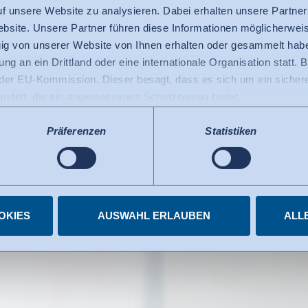
auf unsere Website zu analysieren. Dabei erhalten unsere Partner
bsite. Unsere Partner führen diese Informationen möglicherweis
g von unserer Website von Ihnen erhalten oder gesammelt hab
g-Eignung
ng an ein Drittland oder eine internationale Organisation statt. B
er nicht lease
r EU-Kommission. Dieser besagt, dass es sich um ein sicheres
handelt, die ein angemessenes Schutzniveau bietet.
 USA gilt: Seit Juli 2023 existiert ein Angemessenheitsbeschlu
 die USA als ein Drittland mit einem der EU vergleichbaren Da
Präferenzen
Statistiken
s kann nunmehr als Grundlage für Datenübermittlungen an zerti
tzten US-Dienste haben die Zertifizierung im Rahmen des Data 
elnen Diensten.
igungen jederzeit widerrufen.
OKIES
AUSWAHL ERLAUBEN
ALL