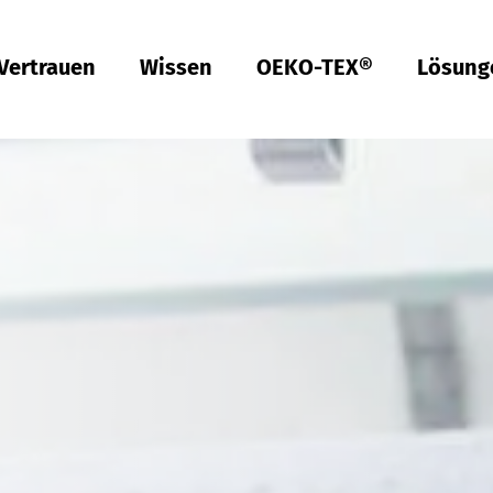
Vertrauen
Wissen
OEKO-TEX®
Lösung
Americas
ish
Deutsch
Englis
Türkiye
ish
Deutsch
Qualität & Konformität
Nachhaltigkeit
Performance
Berufsbekleidung
Gesundheit
Passform
Textilpflege
Prüfung von Hardlines
Hohenstein Qualitätslabels
OEKO-TEX®
UV STANDARD 801
RAL Systempartner
Hohenstein Academy
Forschung
Input-Kontrolle
Prozess-Kontrolle
Output-Kontrolle
Lieferketten-Management
Nachhaltige Beschaffung
Modulares System
MyOEKO-TEX®
OEKO-TEX®
Tools & Guides
Anträge & Standards
Neuregelungen
EmpCo-Konformität
Beschwerden
Climate Pledge Friendly Programm bei Amazon
Bettwaren für Allergiker
Forschung für ein fleckenfreies Deo
Wissenstransfer für PSA
Technische Leistungsbeschreibungen für
Probandenversuche
Hohenstein als Arbeitgeber
Stellenangebote
Ausbildung
Studium
Praktikum
Testpersonen
Labelling Guide
India
ish
Englis
Bangladesh
ish
Englis
Berufsbekleidung
Physikalische und chemische Prüfungen
Che­mi­ka­lien-Ma­nage­ment
Komfort
Persönliche Schutzausrüstung
Prüfung von Medizinprodukten
Konfektionsgrößen
Gewerbliche Wäscherei
Hohenstein Qualitätslabel für Hardlines
Von A-Z
Öffentliche Forschung
OEKO-TEX® ORGANIC COTTON
OEKO-TEX® STeP
OEKO-TEX® STANDARD 100
OEKO-TEX® RESPONSIBLE BUSINESS
Chemielaborant (m/w/d)
Studententätigkeit (m/w/d)
Textilkennzeichnung & Faserzusammensetzung
Fair­e Ar­beits­be­din­gun­gen
Kompressionstextilien
Arbeitsbekleidung
Schadstoffe
Schnitt-Service
Textilpflege im Haushalt
Vertrauen schaffen
Forschungsprojekte
OEKO-TEX® ECO PASSPORT
OEKO-TEX® MADE IN GREEN
Textillaborant (m/w/d)
Duales Studium Bachelor of Arts (m/w/d): BWL-
Việt Nam
ish
Handel Fashion Management
RSL-Prüfung
Öko­lo­gi­sche Aus­wir­kun­gen
Geruchsmanagement
Ballistischer Schutz
Medizinische Kompressionstextilien
Passform-Prüfung
Partnernetzwerke
OEKO-TEX® LEATHER STANDARD
Fachinformatiker für Systemintegration (m/w/d)
中国
MRSL-Prüfung
Ab­was­ser­a­na­ly­se
UV-Schutzwirkung
UV-Schutz
Fortbildung
OEKO-TEX® ORGANIC COTTON
Fachinformatiker für Anwendungsentwicklung
中文
PFAS-Prüfung
Bio­lo­gi­sche Ab­bau­bar­keit
Biozide
Angewandte Hygiene
Services für Kinderbekleidung
Prüfung von Lederprodukten
GMO-Prü­fung von Baum­wol­le
Vergleichende Warentests
Biologische Sicherheit
Digital Fitting Lab
Schuhprüfung
Mi­kro­plas­tik­a­na­ly­se
Waschmittel-Tests
Wiederverwendbare Periodenunterwäsche