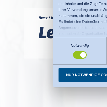
um Inhalte und die Zugriffe 
Ihrer Verwendung unserer We
zusammen, die sie unabhängi
Home
Kompetenz
Performance
Leasin
Es findet eine Datenübermittlu
Leasen od
Angemessenheitsbeschluss de
internationale Organisation 
Für Datenübermittlung in die
Einwilligungsauswahl
Privacy Framework), welches
Notwendig
Der Angemessenheitsbeschlus
den USA dienen. Die eingese
dazu finden Sie bei den einz
Sie können erteilte Einwill
NUR NOTWENDIGE CO