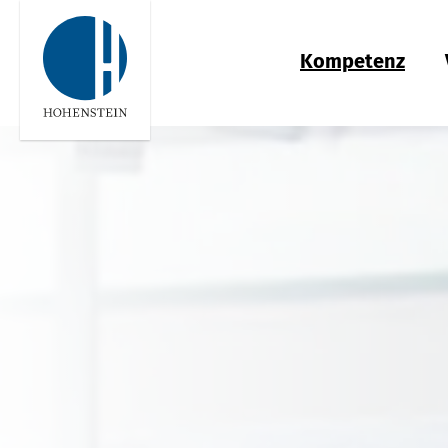
Kompetenz
Global
Engl
Global
Engl
Bangladesh
Engl
Americas
Engl
Kompetenz
Vertrauen
Wissen
OEKO-TEX®
Lösungen
Karriere
Qualität & Konformität
Hohenstein Qualitätslabels
Hohenstein Academy
Input-Kontrolle
Bettwaren für Allergiker
Hohenstein als Arbeitgeber
中国
中文
India
Engl
Nachhaltigkeit
OEKO-TEX®
Forschung
Prozess-Kontrolle
Forschung für ein fleckenfreies Deo
Stellenangebote
Performance
UV STANDARD 801
Output-Kontrolle
Wissenstransfer für PSA
Ausbildung
Indonesia
Berufsbekleidung
RAL Systempartner
Lieferketten-Management
Technische
Studium
Leistungsbeschreibungen für
Berufsbekleidung
Gesundheit
Nachhaltige Beschaffung
Praktikum