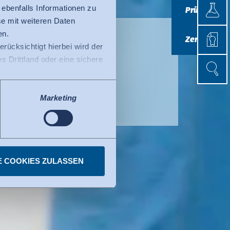
Prüfen
 ebenfalls Informationen zu
Prüfen
e mit weiteren Daten
Zertifi
en.
Zertifizieren
erücksichtigt hierbei wird der
n?
 Drittland oder eine sichere
Suche
Suche
ss der EU-Kommission (Data
tenschutzniveau ausweist.
Marketing
fizierte Organisationen in
Privacy Framework. Details
E COOKIES ZULASSEN