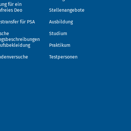
ung für ein
nfreies Deo
Stellenangebote
stransfer für PSA
Ausbildung
sche
Studium
ngsbeschreibungen
rufsbekleidung
Praktikum
ndenversuche
Testpersonen