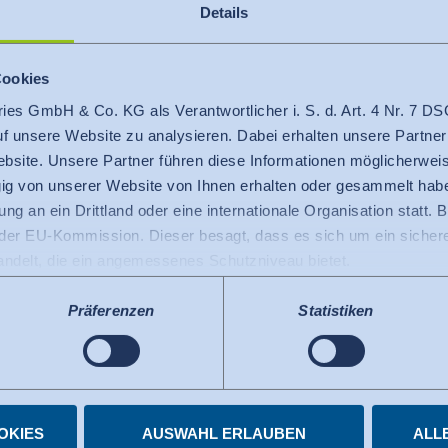
Details
Kursleitung:
Christine Lörcher, Flora Zangue
Cookies
Maximale Teilnehmerzahl je Wo
ries GmbH & Co. KG als Verantwortlicher i. S. d. Art. 4 Nr. 7
20 Personen
auf unsere Website zu analysieren. Dabei erhalten unsere Partner
bsite. Unsere Partner führen diese Informationen möglicherweis
Gebühren:
g von unserer Website von Ihnen erhalten oder gesammelt hab
ng an ein Drittland oder eine internationale Organisation statt. B
525 € für den Einzelworkshop
r EU-Kommission. Dieser besagt, dass es sich um ein sicheres
945 € für das Kombi-Paket aus 2
handelt, die ein angemessenes Schutzniveau bietet.
 USA gilt: Seit Juli 2023 existiert ein Angemessenheitsbeschlu
Umsatzsteuerfrei gemäß § 4 Nr. 2
 die USA als ein Drittland mit einem der EU vergleichbaren Da
Präferenzen
Statistiken
s kann nunmehr als Grundlage für Datenübermittlungen an zerti
Unterlagen:
tzten US-Dienste haben die Zertifizierung im Rahmen des Data 
Die Veranstaltungsunterlagen erh
elnen Diensten.
per Download-Link.
igungen jederzeit widerrufen.
OKIES
AUSWAHL ERLAUBEN
ALL