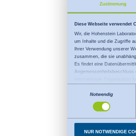
Zustimmung
Diese Webseite verwendet 
Wir, die Hohenstein Laborato
um Inhalte und die Zugriffe 
Ihrer Verwendung unserer We
zusammen, die sie unabhängi
Es findet eine Datenübermittlu
Angemessenheitsbeschluss de
internationale Organisation 
Für Datenübermittlung in die
Einwilligungsauswahl
Privacy Framework), welches
Notwendig
Der Angemessenheitsbeschlus
den USA dienen. Die eingese
dazu finden Sie bei den einz
Sie können erteilte Einwill
NUR NOTWENDIGE CO