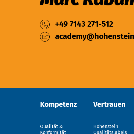
+49 7143 271-512
academy@hohenstein
Kompetenz
Vertrauen
Qualität &
Hohenstein
Konformität
Qualitätslabels