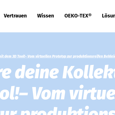
Vertrauen
Wissen
OEKO-TEX®
Lösu
Türkiye
tsch
tsch
Qualität & Konformität
Nachhaltigkeit
Performance
Berufsbekleidung
Gesundheit
Passform
Textilpflege
Prüfung von Hardlines
Hohenstein Qualitätslabels
OEKO-TEX®
UV STANDARD 801
RAL Systempartner
Hohenstein Academy
Forschung
Input-Kontrolle
Prozess-Kontrolle
Output-Kontrolle
Lieferketten-Management
Nachhaltige Beschaffung
Modulares System
MyOEKO-TEX®
OEKO-TEX®
Tools & Guides
Anträge & Standards
Neuregelungen
EmpCo-Konformität
Beschwerden
Climate Pledge Friendly Programm bei Amazon
Bettwaren für Allergiker
Forschung für ein fleckenfreies Deo
Wissenstransfer für PSA
Technische Leistungsbeschreibungen für
Probandenversuche
Hohenstein als Arbeitgeber
Stellenangebote
Ausbildung
Studium
Praktikum
Testpersonen
Labelling Guide
Bangladesh
Berufsbekleidung
Physikalische und chemische Prüfungen
Che­mi­ka­lien-Ma­nage­ment
Komfort
Persönliche Schutzausrüstung
Prüfung von Medizinprodukten
Konfektionsgrößen
Gewerbliche Wäscherei
Hohenstein Qualitätslabel für Hardlines
Von A-Z
Öffentliche Forschung
OEKO-TEX® ORGANIC COTTON
OEKO-TEX® STeP
OEKO-TEX® STANDARD 100
OEKO-TEX® RESPONSIBLE BUSINESS
Chemielaborant (m/w/d)
Studententätigkeit (m/w/d)
mit dem 3D Tool!– Vom virtuellen Prototyp zur produktionsreifen Bekle
re deine Kollek
Việt Nam
Textilkennzeichnung & Faserzusammensetzung
Fair­e Ar­beits­be­din­gun­gen
Kompressionstextilien
Arbeitsbekleidung
Schadstoffe
Schnitt-Service
Textilpflege im Haushalt
Vertrauen schaffen
Forschungsprojekte
OEKO-TEX® ECO PASSPORT
OEKO-TEX® MADE IN GREEN
Textillaborant (m/w/d)
Duales Studium Bachelor of Arts (m/w/d): BWL-
Handel Fashion Management
RSL-Prüfung
Öko­lo­gi­sche Aus­wir­kun­gen
Geruchsmanagement
Ballistischer Schutz
Medizinische Kompressionstextilien
Passform-Prüfung
Partnernetzwerke
OEKO-TEX® LEATHER STANDARD
Fachinformatiker für Systemintegration (m/w/d)
中国
MRSL-Prüfung
Ab­was­ser­a­na­ly­se
UV-Schutzwirkung
UV-Schutz
Fortbildung
OEKO-TEX® ORGANIC COTTON
Fachinformatiker für Anwendungsentwicklung
ol!– Vom virtue
PFAS-Prüfung
Bio­lo­gi­sche Ab­bau­bar­keit
Biozide
Angewandte Hygiene
Services für Kinderbekleidung
Prüfung von Lederprodukten
GMO-Prü­fung von Baum­wol­le
Vergleichende Warentests
Biologische Sicherheit
Digital Fitting Lab
zur produktions
Schuhprüfung
Mi­kro­plas­tik­a­na­ly­se
Waschmittel-Tests
Wiederverwendbare Periodenunterwäsche