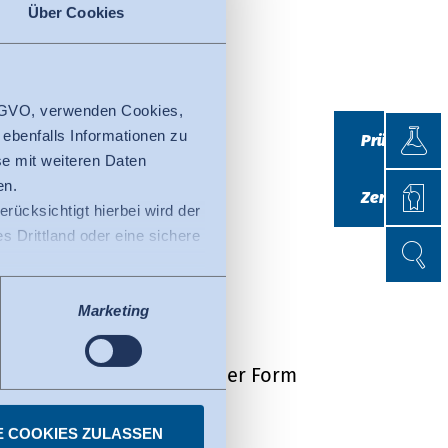
Über Cookies
rkshop:
 DSGVO, verwenden Cookies,
Prüfen
 ebenfalls Informationen zu
Prüfen
e mit weiteren Daten
Zertifi
en.
Zertifizieren
erücksichtigt hierbei wird der
 Drittland oder eine sichere
Suche
Suche
 Schnitt-Workshops
ss der EU-Kommission (Data
2 UstG
tenschutzniveau ausweist.
Marketing
fizierte Organisationen in
Privacy Framework. Details
alten Sie in elektronischer Form
E COOKIES ZULASSEN