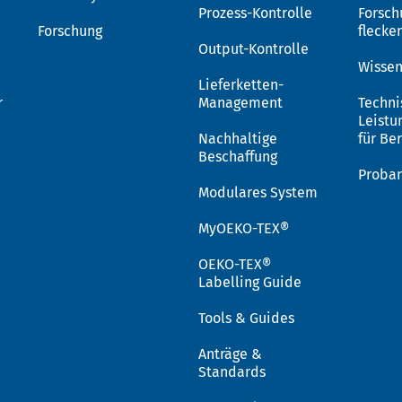
Prozess-Kontrolle
Forsch
Forschung
flecke
Output-Kontrolle
Wissen
Lieferketten-
r
Management
Techni
Leistu
Nachhaltige
für Be
Beschaffung
Proba
Modulares System
MyOEKO-TEX®
OEKO-TEX®
Labelling Guide
Tools & Guides
Anträge &
Standards