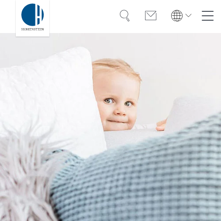
Suche
Kontakt
Global
Global
English
Deutsch
Kompetenz
English
Deutsch
Türkiye
Vertrauen
Türkiye
Türkçe
Türkçe
Wissen
Americas
Americas
OEKO-TEX®
English
Español
English
Español
Lösungen
Bangladesh
Bangladesh
Karriere
English
English
India