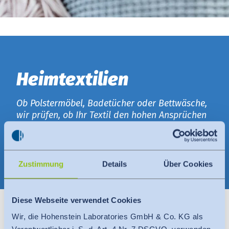
India
Über uns
English
English
Termine
Schlafkomfort
1
Việt Nam
Aktuelles
Wirksam gegen Milben
2
Heimtextilien
Downloads
Indonesia
Klimakomfort
3
Presse
Ob Polstermöbel, Badetücher oder Bettwäsche,
中国
wir prüfen, ob Ihr Textil den hohen Ansprüchen
Ihrer Kunden gewachsen ist, und ihnen das
Kontakt
gewünschte Wohlfühlerlebnis bietet sowie die
notwendigen Sicherheitsvorgaben einhält.
Newsletter
Zustimmung
Details
Über Cookies
Diese Webseite verwendet Cookies
Wir, die Hohenstein Laboratories GmbH & Co. KG als
KLIMAKOMFORT