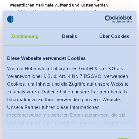
wesentlichen Merkmale. Aufwand und Kosten werden
vergleichend betrachtet. Und es geht um Passform,
Passformprobleme und Optimierungsmöglichkeiten. Am
gestrickten Style-Beispiel wird gezeigt was technisch machbar
und/oder sinnvoll ist. Ziel ist es, Anregungen und
Zustimmung
Details
Über Cookies
Handlungsempfehlungen für die tägliche Proto- und
Größensatzanpassung vorzustellen.
Den Teilnehmern wird die Möglichkeit geboten, Muster aus der
Diese Webseite verwendet Cookies
Entwicklung bzw. Produktion zur gemeinsamen Passformanalyse
Wir, die Hohenstein Laboratories GmbH & Co. KG als
einzuschicken. Ergebnisse und Lösungsansätze werden im
praktischen Teil des Workshops vorgestellt und diskutiert. Dies
Verantwortlicher i. S. d. Art. 4 Nr. 7 DSGVO, verwenden
stellt aber nur ein Angebot und keine Voraussetzung zur
Cookies, um Inhalte und die Zugriffe auf unsere Website
Teilnahme am Workshop dar.
zu analysieren. Dabei erhalten unsere Partner ebenfalls
Passformen: Fully fashioned versus seamless Knit
Informationen zu Ihrer Verwendung unserer Website.
Der Unterschied in der Produktentwicklung bei Web und
Unsere Partner führen diese Informationen
Strick
möglicherweise mit weiteren Daten zusammen, die sie
Passformoptimierung auch im Strick
unabhängig von unserer Website von Ihnen erhalten oder
Optionen in der Produktion
gesammelt haben.
Überblick zu Kostenfaktoren und Kalkulation
Einwilligungsauswahl
Es findet eine Datenübermittlung an ein Drittland oder