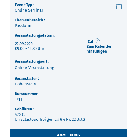
Über uns
Event-Typ :
Online-Seminar
Termine
Indonesia
Themenbereich :
Passform
Aktuelles
Veranstaltungsdatum :
中国
iCal
22.09.2026
Downloads
Zum Kalender
09:00 - 15:30 Uhr
hinzufügen
Presse
Veranstaltungsort :
Online-Veranstaltung
Kontakt
Veranstalter :
Hohenstein
Newsletter
Kursnummer :
171 III
Gebühren :
420 €,
Umsatzsteuerfrei gemäß § 4 Nr. 22 UstG
ANMELDUNG