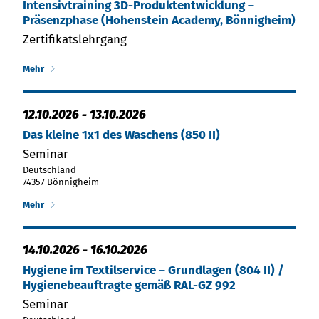
Intensiv­training 3D-Produktentwicklung –
Präsenzphase (Hohenstein Academy, Bönnigheim)
Zertifikatslehrgang
Mehr
12.10.2026
-
13.10.2026
Das kleine 1x1 des Waschens (850 II)
Seminar
Deutschland
74357 Bönnigheim
Mehr
14.10.2026
-
16.10.2026
Hy­gie­ne im Tex­til­ser­vice – Grund­la­gen (804 II) /
Hygienebeauftragte gemäß RAL-GZ 992
Seminar