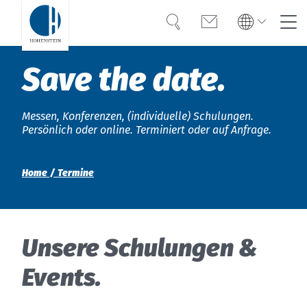
Suche
Kontakt
Global
Global
Save the date.
English
Deutsch
Kompetenz
English
Deutsch
Messen, Konferenzen, (individuelle) Schulungen.
Türkiye
Vertrauen
Türkiye
Persönlich oder online. Terminiert oder auf Anfrage.
Türkçe
Türkçe
Wissen
Home
Termine
Americas
Americas
OEKO-TEX®
English
Español
English
Español
Lösungen
Unsere Schulungen &
Bangladesh
Bangladesh
Karriere
English
English
Events.
India