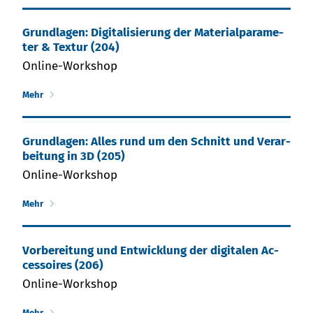
Grund­la­gen: Di­gi­ta­li­sie­rung der Ma­te­rial­pa­ra­me­
ter & Tex­tur (204)
Online-Workshop
Mehr
Grund­la­gen: Al­les rund um den Schnitt und Ver­ar­
bei­tung in 3D (205)
Online-Workshop
Mehr
Vor­be­rei­tung und Ent­wick­lung der di­gi­ta­len Ac­
ces­soires (206)
Online-Workshop
Mehr