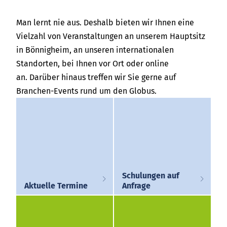
India
Über uns
English
English
Man lernt nie aus. Deshalb bieten wir Ihnen eine
Termine
Vielzahl von Veranstaltungen an unserem Hauptsitz
Việt Nam
Việt Nam
in Bönnigheim, an unseren internationalen
Aktuelles
Tiếng Việt
Tiếng Việt
Standorten, bei Ihnen vor Ort oder online
Downloads
an. Darüber hinaus treffen wir Sie gerne auf
中国
Indonesia
Branchen-Events rund um den Globus.
Presse
中文
中国
Kontakt
中文
Newsletter
Schulungen auf
Aktuelle Termine
Anfrage