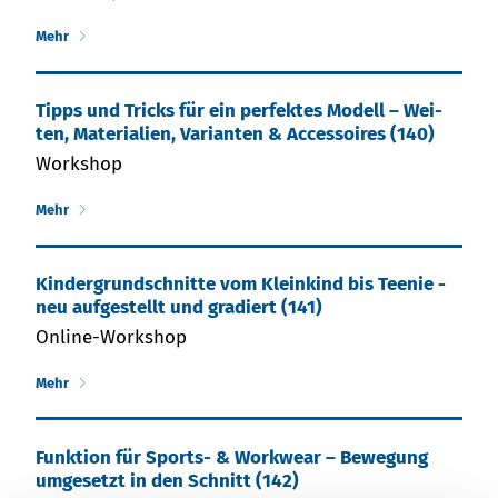
Mehr
Tipps und Tricks für ein per­fek­tes Mo­dell – Wei­
ten, Ma­te­rial­ien, Va­rian­ten & Ac­ces­soires (140)
Workshop
Mehr
Kin­der­grund­schnit­te vom Klein­kind bis Tee­nie -
neu auf­ge­stellt und gra­diert (141)
Online-Workshop
Mehr
Funktion für Sports- & Workwear – Bewegung
umgesetzt in den Schnitt (142)