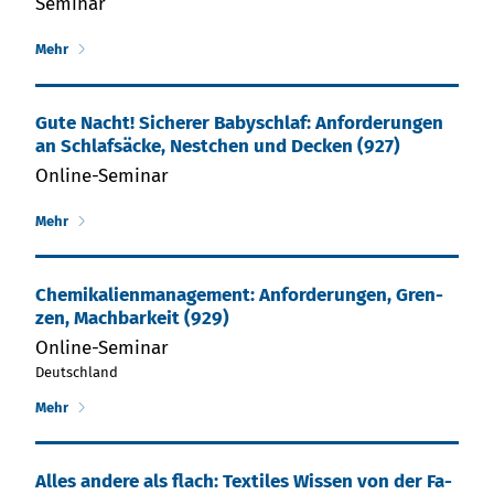
Seminar
Mehr
Gute Nacht! Sicherer Babyschlaf: Anforderungen
an Schlafsäcke, Nestchen und Decken (927)
Online-Seminar
Mehr
Che­mi­ka­lien­ma­nage­ment: An­for­de­run­gen, Gren­
zen, Mach­bar­keit (929)
Online-Seminar
Deutschland
Mehr
Al­les an­de­re als flach: Tex­ti­les Wis­sen von der Fa­