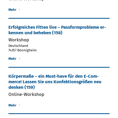
Mehr
Er­folg­reiches Fit­ten live – Pass­form­pro­ble­me er­
ken­nen und be­he­ben (158)
Workshop
Deutschland
74357 Bönnigheim
Mehr
Kör­per­ma­ße – ein Must-have für den E-Com­
merce! Las­sen Sie uns Kon­fek­tions­grö­ßen neu
den­ken (159)
Online-Workshop
Mehr