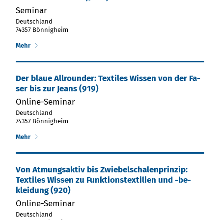
Seminar
Deutschland
74357 Bönnigheim
Mehr
Der blaue All­roun­der: Tex­ti­les Wis­sen von der Fa­
ser bis zur Jeans (919)
Online-Seminar
Deutschland
74357 Bönnigheim
Mehr
Von At­mungs­ak­tiv bis Zwie­bel­scha­len­prin­zip:
Tex­ti­les Wis­sen zu Funk­tions­tex­ti­lien und -be­
klei­dung (920)
Online-Seminar
Deutschland