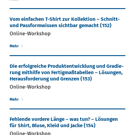
Vom ein­fa­chen T-Shirt zur Kol­lek­tion – Schnitt-
und Pass­form­wis­sen sicht­bar ge­macht (152)
Online-Workshop
Mehr
Die er­folg­rei­che Pro­dukt­ent­wick­lung und Gra­die­
rung mit­hil­fe von Fer­tig­maß­ta­bel­len – Lös­un­gen,
He­raus­for­de­rung und Gren­zen (153)
Online-Workshop
Mehr
Fehlende vordere Länge – was tun? – Lösungen
für Shirt, Bluse, Kleid und Jacke (154)
Online-Workshop