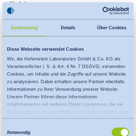
Workshop
Mehr
Zustimmung
Details
Über Cookies
Bla­zer & Man­tel – Pass­form- und Ver­ar­bei­tungs­
tipps für klas­si­sche und mo­der­ne Schnitt­for­men
(143)
Diese Webseite verwendet Cookies
Online-Workshop
Wir, die Hohenstein Laboratories GmbH & Co. KG als
Verantwortlicher i. S. d. Art. 4 Nr. 7 DSGVO, verwenden
Mehr
Cookies, um Inhalte und die Zugriffe auf unsere Website
zu analysieren. Dabei erhalten unsere Partner ebenfalls
Informationen zu Ihrer Verwendung unserer Website.
Kollektionsentwicklung und Passformsicherung
im Vollkauf (144)
Unsere Partner führen diese Informationen
Workshop
möglicherweise mit weiteren Daten zusammen, die sie
unabhängig von unserer Website von Ihnen erhalten oder
Mehr
gesammelt haben.
Einwilligungsauswahl
Es findet eine Datenübermittlung an ein Drittland oder
Notwendig
eine internationale Organisation statt. Berücksichtigt