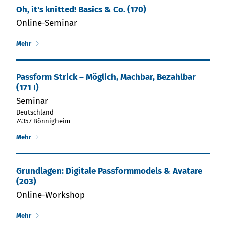
Oh, it's knitted! Basics & Co. (170)
Online-Seminar
Mehr
Passform Strick – Möglich, Machbar, Bezahlbar
(171 I)
Seminar
Deutschland
74357 Bönnigheim
Mehr
Grund­la­gen: Di­gi­ta­le Passform­mo­dels & Ava­tare
(203)
Online-Workshop
Mehr