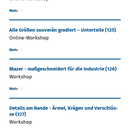
Mehr
Al­le Grö­ßen sou­ve­rän gra­diert – Un­ter­tei­le (125)
Online-Workshop
Mehr
Blazer - maßgeschneidert für die Industrie (126)
Workshop
Mehr
De­tails am Ran­de - Är­mel, Krä­gen und Ver­schlüs­
se (127)
Workshop