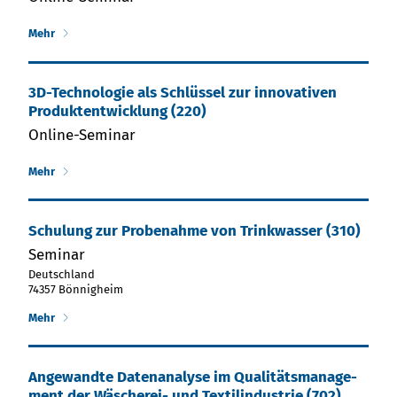
Mehr
3D-Technologie als Schlüssel zur innovativen
Produktentwicklung (220)
Online-Seminar
Mehr
Schu­lung zur Pro­be­nah­me von Trink­was­ser (310)
Seminar
Deutschland
74357 Bönnigheim
Mehr
An­ge­wand­te Da­ten­ana­ly­se im Qua­li­täts­ma­nage­
ment der Wä­sche­rei- und Tex­til­in­dus­trie (702)