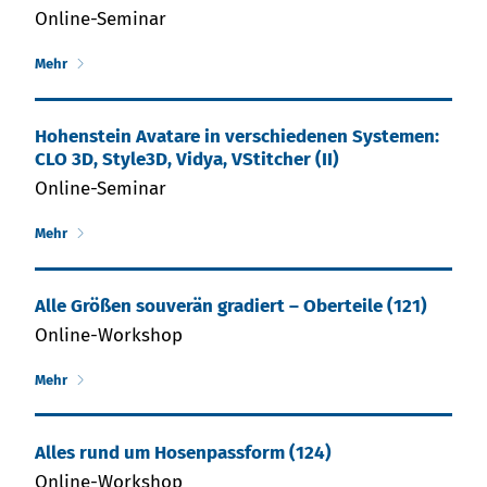
Online-Seminar
Mehr
Hohenstein Ava­ta­re in ver­schie­den­en Syste­men:
CLO 3D, Style3D, Vidya, VStitcher (II)
Online-Seminar
Mehr
Al­le Grö­ßen sou­ve­rän gra­diert – Ober­tei­le (121)
Online-Workshop
Mehr
Al­les rund um Ho­sen­­pass­form (124)
Online-Workshop