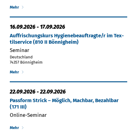
Mehr
16.09.2026
-
17.09.2026
Auf­fri­schungs­kurs Hy­gie­ne­be­auf­trag­te/r im Tex­
til­ser­vice (810 II Bön­nig­heim)
Seminar
Deutschland
74357 Bönnigheim
Mehr
22.09.2026
-
22.09.2026
Passform Strick – Möglich, Machbar, Bezahlbar
(171 III)
Online-Seminar
Mehr