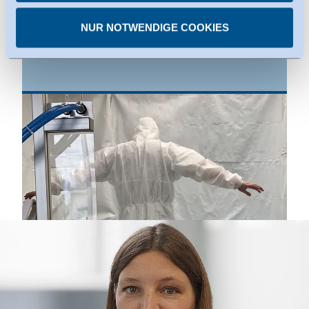
Privacy Framework. Details dazu finden Sie bei den
NUR NOTWENDIGE COOKIES
einzelnen Diensten.
Sie können erteilte Einwilligungen jederzeit
widerrufen.
Ein Chemikalienschutzanzug schützt die tragende Person
vor Chemikalien im gasförmigen, flüssigen und / oder
festen Zustand. Sie werden in 6 Typen mit
unterschiedlichen Schutzstufen von gasdicht bis
beschränkt flüssigkeitsdicht eingeordnet. © Hohenstein