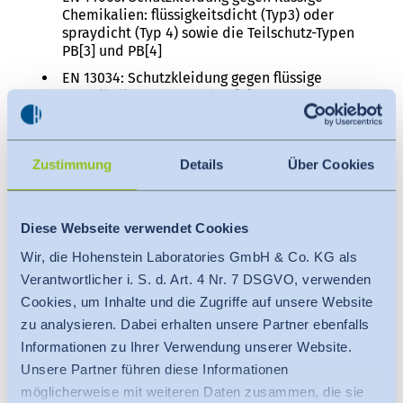
Chemikalien: flüssigkeitsdicht (Typ3) oder
spraydicht (Typ 4) sowie die Teilschutz-Typen
PB[3] und PB[4]
EN 13034: Schutzkleidung gegen flüssige
Chemikalien: Typ 6 und PB[6]
Detaillierte Informationen finden Sie unter:
Zustimmung
Details
Über Cookies
www.hohenstein.de/chemikalienschutz
www.hohenstein.de/infektionsschutz
Diese Webseite verwendet Cookies
Über Hohenstein
Wir, die Hohenstein Laboratories GmbH & Co. KG als
Mit Hauptsitz in Bönnigheim, Deutschland, und 1.000
Verantwortlicher i. S. d. Art. 4 Nr. 7 DSGVO, verwenden
Mitarbeitern in den Niederlassungen und Laboren
Cookies, um Inhalte und die Zugriffe auf unsere Website
zu analysieren. Dabei erhalten unsere Partner ebenfalls
auf der ganzen Welt bietet Hohenstein seit mehr als
Informationen zu Ihrer Verwendung unserer Website.
80 Jahren akkreditierte und unabhängige
Unsere Partner führen diese Informationen
Dienstleistungen wie Prüfung, Zertifizierung,
möglicherweise mit weiteren Daten zusammen, die sie
Forschung und Entwicklung textiler Produkte sowie