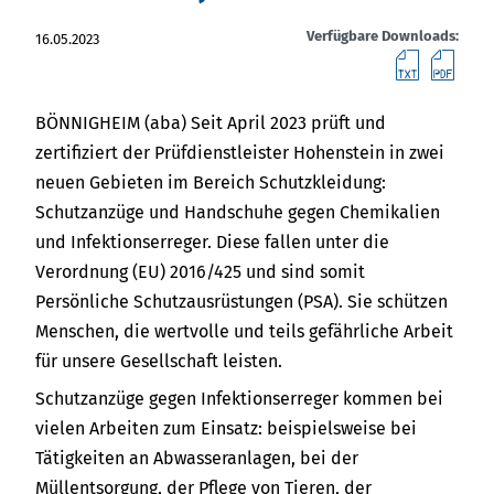
Über uns
Việt Nam
Verfügbare Downloads:
16.05.2023
Termine
Text
PD
Indonesia
Aktuelles
BÖNNIGHEIM (aba) Seit April 2023 prüft und
zertifiziert der Prüfdienstleister Hohenstein in zwei
中国
Downloads
neuen Gebieten im Bereich Schutzkleidung:
Schutzanzüge und Handschuhe gegen Chemikalien
Presse
und Infektionserreger. Diese fallen unter die
Verordnung (EU) 2016/425 und sind somit
Kontakt
Persönliche Schutzausrüstungen (PSA). Sie schützen
Newsletter
Menschen, die wertvolle und teils gefährliche Arbeit
für unsere Gesellschaft leisten.
Schutzanzüge gegen Infektionserreger kommen bei
vielen Arbeiten zum Einsatz: beispielsweise bei
Tätigkeiten an Abwasseranlagen, bei der
Müllentsorgung, der Pflege von Tieren, der