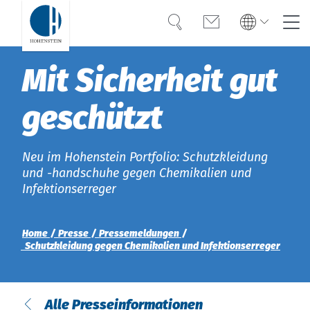
Suche
Kontakt
Global
Global
Mit Sicherheit gut
English
Deutsch
Kompetenz
English
Deutsch
geschützt
Americas
Vertrauen
Türkiye
English
Wissen
Neu im Hohenstein Portfolio: Schutzkleidung
Americas
und -handschuhe gegen Chemikalien und
Infektionserreger
OEKO-TEX®
English
Lösungen
Bangladesh
Home
Presse
Pressemeldungen
Schutzkleidung gegen Chemikalien und Infektionserreger
Karriere
India
Alle Presseinformationen