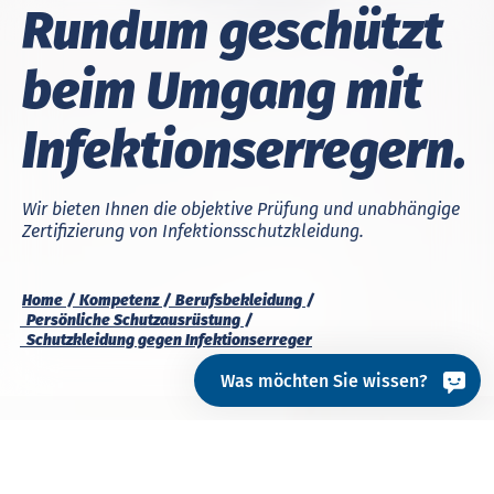
Rund­um ge­schützt
beim Um­gang mit
In­fek­tions­er­re­gern.
Wir bieten Ihnen die objektive Prüfung und unabhängige
Zertifizierung von Infektionsschutzkleidung.
Home
Kompetenz
Berufsbekleidung
Persönliche Schutzausrüstung
Schutzkleidung gegen Infektionserreger
Was möchten Sie wissen?
Infektionsschutzbekleidung
ermöglicht es dem