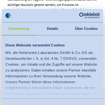
wichtiger Baustein gesetzt werden, um Prozesse im
Gesundheitswesen aber auch darüber hinaus digitalisieren zu
können.
Zustimmung
Details
Über Cookies
Presseinfo zum Herunterladen
Diese Webseite verwendet Cookies
Pressemitteilung - Projektstart
Forschungsvorhaben
Wir, die Hohenstein Laboratories GmbH & Co. KG als
134 kB
"ImproClean"
Verantwortlicher i. S. d. Art. 4 Nr. 7 DSGVO, verwenden
17.03.2023
Cookies, um Inhalte und die Zugriffe auf unsere Website
DE
FORSCHUNGSPROJEKTE
zu analysieren. Dabei erhalten unsere Partner ebenfalls
Informationen zu Ihrer Verwendung unserer Website.
Unsere Partner führen diese Informationen
möglicherweise mit weiteren Daten zusammen, die sie
unabhängig von unserer Website von Ihnen erhalten oder
gesammelt haben.
Einwilligungsauswahl