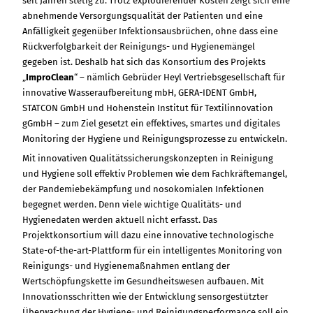
seit Jahren stetig zu. Trotz explodierender Kosten zeigt sich eine
abnehmende Versorgungsqualität der Patienten und eine
Anfälligkeit gegenüber Infektionsausbrüchen, ohne dass eine
Rückverfolgbarkeit der Reinigungs- und Hygienemängel
gegeben ist. Deshalb hat sich das Konsortium des Projekts
„
ImproClean
“ – nämlich Gebrüder Heyl Vertriebsgesellschaft für
innovative Wasseraufbereitung mbH, GERA-IDENT GmbH,
STATCON GmbH und Hohenstein Institut für Textilinnovation
gGmbH – zum Ziel gesetzt ein effektives, smartes und digitales
Monitoring der Hygiene und Reinigungsprozesse zu entwickeln.
Mit innovativen Qualitätssicherungskonzepten in Reinigung
und Hygiene soll effektiv Problemen wie dem Fachkräftemangel,
der Pandemiebekämpfung und nosokomialen Infektionen
begegnet werden. Denn viele wichtige Qualitäts- und
Hygienedaten werden aktuell nicht erfasst. Das
Projektkonsortium will dazu eine innovative technologische
State-of-the-art-Plattform für ein intelligentes Monitoring von
Reinigungs- und Hygienemaßnahmen entlang der
Wertschöpfungskette im Gesundheitswesen aufbauen. Mit
Innovationsschritten wie der Entwicklung sensorgestützter
Überwachung der Hygiene- und Reinigungsperformance soll ein