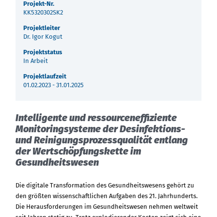
Über uns
Projekt-Nr.
KK5320302SK2
Termine
Indonesia
Projektleiter
Dr. Igor Kogut
Aktuelles
Projektstatus
中国
In Arbeit
Downloads
Projektlaufzeit
01.02.2023 - 31.01.2025
Presse
Intelligente und ressourceneffiziente
Kontakt
Monitoringsysteme der Desinfektions-
und Reinigungsprozessqualität entlang
Newsletter
der Wertschöpfungskette im
Gesundheitswesen
Die digitale Transformation des Gesundheitswesens gehört zu
den größten wissenschaftlichen Aufgaben des 21. Jahrhunderts.
Die Herausforderungen im Gesundheitswesen nehmen weltweit