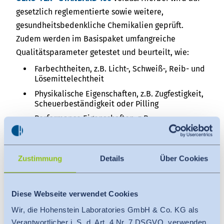
gesetzlich reglementierte sowie weitere,
gesundheitsbedenkliche Chemikalien geprüft.
Zudem werden im Basispaket umfangreiche
Qualitätsparameter getestet und beurteilt, wie:
Farbechtheiten, z.B. Licht-, Schweiß-, Reib- und
Lösemittelechtheit
Physikalische Eigenschaften, z.B. Zugfestigkeit,
Scheuerbeständigkeit oder Pilling
Performance Eigenschaften, z.B.
Wasserabweisung oder Luftdurchlässigkeit
optische Eigenschaften, z.B. Maßbeständigkeit,
Verdrehen der Nähte oder das Aussehen nach
Zustimmung
Details
Über Cookies
der Pflegebehandlung
Unsere Hohenstein Qualitätslabel für
Diese Webseite verwendet Cookies
Arbeitsbekleidung bieten flexible
Erweiterungsmöglichkeiten nach Ihren Wünschen
Wir, die Hohenstein Laboratories GmbH & Co. KG als
Verantwortlicher i. S. d. Art. 4 Nr. 7 DSGVO, verwenden
und Bedürfnissen, zum Beispiel durch die Prüfung