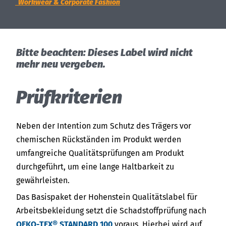
India
Über uns
Workwear & Corporate Fashion
English
English
Termine
Việt Nam
Aktuelles
Bitte beachten: Dieses Label wird nicht
mehr neu vergeben.
Downloads
Indonesia
Prüfkriterien
Presse
中国
Kontakt
Neben der Intention zum Schutz des Trägers vor
chemischen Rückständen im Produkt werden
Newsletter
umfangreiche Qualitätsprüfungen am Produkt
durchgeführt, um eine lange Haltbarkeit zu
gewährleisten.
Das Basispaket der Hohenstein Qualitätslabel für
Arbeitsbekleidung setzt die Schadstoffprüfung nach
OEKO-TEX® STANDARD 100
voraus. Hierbei wird auf