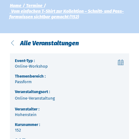
Über uns
Home
Termine
Vom ein­fa­chen T-Shirt zur Kol­lek­tion – Schnitt- und Pass­
Termine
Indonesia
form­wis­sen sicht­bar ge­macht (152)
Aktuelles
中国
Alle Veranstaltungen
Downloads
Event-Typ :
Presse
Online-Workshop
Themenbereich :
Kontakt
Passform
Veranstaltungsort :
Newsletter
Online-Veranstaltung
Veranstalter :
Hohenstein
Kursnummer :
152