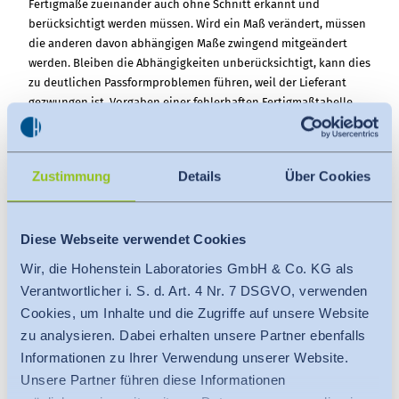
Fertigmaße zueinander auch ohne Schnitt erkannt und
berücksichtigt werden müssen. Wird ein Maß verändert, müssen
die anderen davon abhängigen Maße zwingend mitgeändert
werden. Bleiben die Abhängigkeiten unberücksichtigt, kann dies
zu deutlichen Passformproblemen führen, weil der Lieferant
gezwungen ist, Vorgaben einer fehlerhaften Fertigmaßtabelle
umzusetzen.
Außerdem gilt es die „richtigen“ Fertigmaße produktbezogen
anzuwenden. Sowohl zu wenig Maße als auch zu viel Maße in
Zustimmung
Details
Über Cookies
einer Tabelle können dazu führen, dass der Lieferant keinen
guten Schnitt erstellen kann. Des Weiteren die Messweisen der
Fertigmaße zwingend zu definieren und zu beschreiben.
Diese Webseite verwendet Cookies
Dieser Workshop erläutert die Zusammenhänge zwischen
Wir, die Hohenstein Laboratories GmbH & Co. KG als
Fertigmaßtabellen und Schnitt- sowie Gradiergrundlagen. Es
werden an unterschiedlichen Produkt Beispielen von Damen-
Verantwortlicher i. S. d. Art. 4 Nr. 7 DSGVO, verwenden
und Herrenbekleidung gezeigt, wie Fertigmaßtabellen bei der
Cookies, um Inhalte und die Zugriffe auf unsere Website
Entwicklung und Gradierung von Bekleidungsprodukten erstellt
zu analysieren. Dabei erhalten unsere Partner ebenfalls
werden müssen. Es werden Lösungen, Herausforderung und
Informationen zu Ihrer Verwendung unserer Website.
Grenzen aufgezeigt.
Unsere Partner führen diese Informationen
Den Teilnehmern wird die Möglichkeit geboten, ein