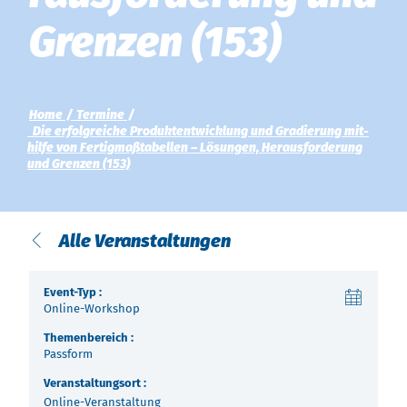
Über uns
Gren­zen (153)
Termine
Indonesia
Aktuelles
中国
Home
Termine
Die er­folg­rei­che Pro­dukt­ent­wick­lung und Gra­die­rung mit­
Downloads
hil­fe von Fer­tig­maß­ta­bel­len – Lös­un­gen, He­raus­for­de­rung
und Gren­zen (153)
Presse
Kontakt
Alle Veranstaltungen
Newsletter
Event-Typ :
Online-Workshop
Themenbereich :
Passform
Veranstaltungsort :
Online-Veranstaltung