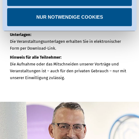
Dienste haben die Zertifizierung im Rahmen des Data
Gebühren:
Privacy Framework. Details dazu finden Sie bei den
525 € für den Einzelworkshop
NUR NOTWENDIGE COOKIES
einzelnen Diensten.
945 € für das Kombi-Paket aus 2 Schnitt-Workshops
Sie können erteilte Einwilligungen jederzeit
Umsatzsteuerfrei gemäß § 4 Nr. 22 UstG
widerrufen.
Unterlagen:
Die Veranstaltungsunterlagen erhalten Sie in elektronischer
Form per Download-Link.
Hinweis für alle Teilnehmer:
Die Aufnahme oder das Mitschneiden unserer Vorträge und
Veranstaltungen ist – auch für den privaten Gebrauch – nur mit
unserer Einwilligung zulässig.