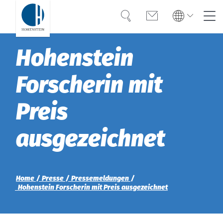
Suche
Kontakt
Global
Global
Hohenstein
Deutsch
Kompetenz
Deutsch
Forscherin mit
Americas
Vertrauen
Türkiye
English
Preis
Wissen
Americas
ausgezeichnet
OEKO-TEX®
English
Lösungen
Bangladesh
Home
Presse
Pressemeldungen
Hohenstein Forscherin mit Preis ausgezeichnet
Karriere
India