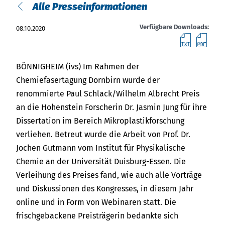
Über uns
Alle Presseinformationen
Việt Nam
Termine
Verfügbare Downloads:
08.10.2020
Text
PD
Indonesia
Aktuelles
BÖNNIGHEIM (ivs) Im Rahmen der
中国
Downloads
Chemiefasertagung Dornbirn wurde der
renommierte Paul Schlack/Wilhelm Albrecht Preis
Presse
an die Hohenstein Forscherin Dr. Jasmin Jung für ihre
Dissertation im Bereich Mikroplastikforschung
Kontakt
verliehen. Betreut wurde die Arbeit von Prof. Dr.
Jochen Gutmann vom Institut für Physikalische
Newsletter
Chemie an der Universität Duisburg-Essen. Die
Verleihung des Preises fand, wie auch alle Vorträge
und Diskussionen des Kongresses, in diesem Jahr
online und in Form von Webinaren statt. Die
frischgebackene Preisträgerin bedankte sich