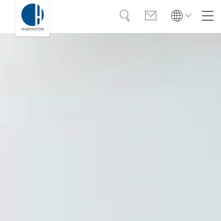
Suche
Kontakt
Global
Global
English
Deutsch
Kompetenz
English
Deutsch
Türkiye
Vertrauen
Türkiye
Türkçe
Türkçe
Wissen
Americas
Americas
OEKO-TEX®
English
Español
English
Español
Lösungen
Bangladesh
Bangladesh
Karriere
English
English
India