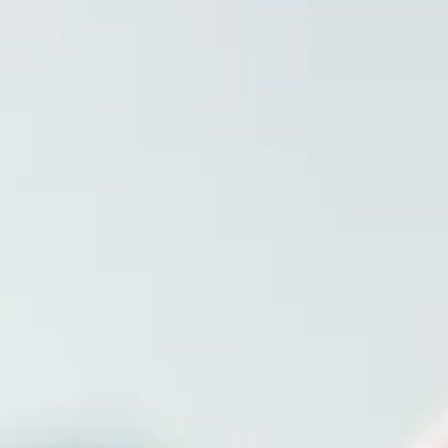
India
Über uns
English
English
Termine
Việt Nam
Aktuelles
Downloads
Indonesia
Presse
中国
Kontakt
Newsletter