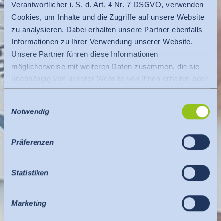
Verantwortlicher i. S. d. Art. 4 Nr. 7 DSGVO, verwenden
Cookies, um Inhalte und die Zugriffe auf unsere Website
zu analysieren. Dabei erhalten unsere Partner ebenfalls
Informationen zu Ihrer Verwendung unserer Website.
Unsere Partner führen diese Informationen
möglicherweise mit weiteren Daten zusammen, die sie
unabhängig von unserer Website von Ihnen erhalten oder
gesammelt haben.
Einwilligungsauswahl
Es findet eine Datenübermittlung an ein Drittland oder
Notwendig
eine internationale Organisation statt. Berücksichtigt
hierbei wird der Angemessenheitsbeschluss der EU-
Kommission. Dieser besagt, dass es sich um ein
Präferenzen
sicheres Drittland oder eine sichere internationale
Organisation handelt, die ein angemessenes
Statistiken
Schutzniveau bietet.
Für Datenübermittlung in die USA gilt: Seit Juli 2023
existiert ein Angemessenheitsbeschluss der EU-
Marketing
Kommission (Data Privacy Framework), welches die