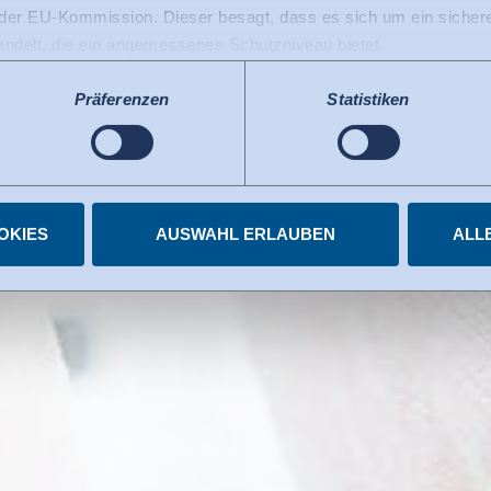
r EU-Kommission. Dieser besagt, dass es sich um ein sicheres
handelt, die ein angemessenes Schutzniveau bietet.
 USA gilt: Seit Juli 2023 existiert ein Angemessenheitsbeschlu
 die USA als ein Drittland mit einem der EU vergleichbaren Da
Präferenzen
Statistiken
s kann nunmehr als Grundlage für Datenübermittlungen an zerti
tzten US-Dienste haben die Zertifizierung im Rahmen des Data 
elnen Diensten.
igungen jederzeit widerrufen.
OKIES
AUSWAHL ERLAUBEN
ALL