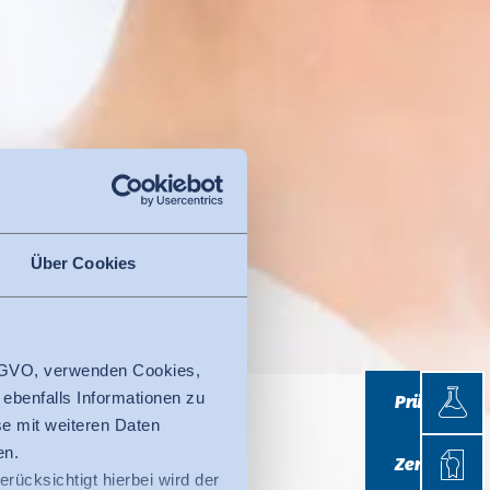
Über Cookies
 DSGVO, verwenden Cookies,
Prüfen
 ebenfalls Informationen zu
Prüfen
e mit weiteren Daten
Zertifi
reits im
en.
Zertifizieren
erücksichtigt hierbei wird der