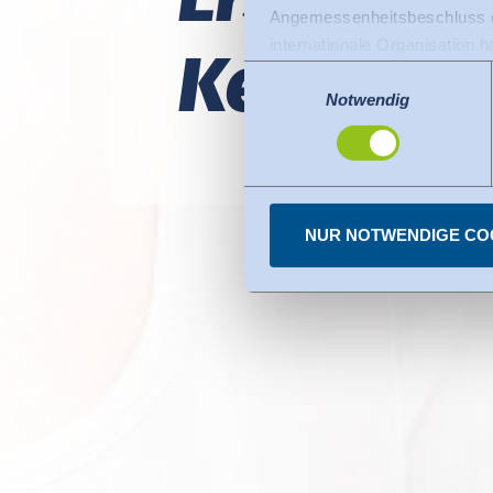
Angemessenheitsbeschluss de
internationale Organisation 
Keim.
Für Datenübermittlung in die
Einwilligungsauswahl
Privacy Framework), welches
Notwendig
Der Angemessenheitsbeschlus
den USA dienen. Die eingese
dazu finden Sie bei den einz
Sie können erteilte Einwill
NUR NOTWENDIGE CO