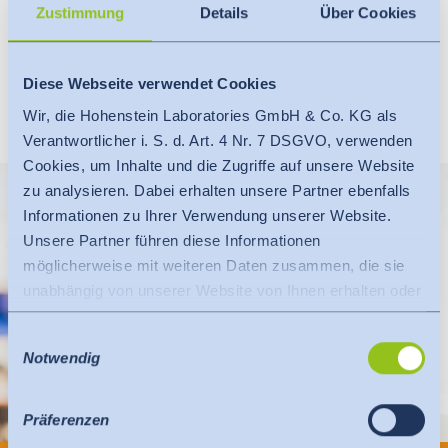
Zustimmung
Details
Über Cookies
sozio-ökonomische Konzepte zum Umgang mit nicht entfernten
Plastik-WH entwickelt. Die Integration von forstlichen
Stakeholdern sichert einen erfolgreichen Innovationsprozess
Diese Webseite verwendet Cookies
und ermöglicht Umsatz und Beschäftigung.
Wir, die Hohenstein Laboratories GmbH & Co. KG als
Verantwortlicher i. S. d. Art. 4 Nr. 7 DSGVO, verwenden
Cookies, um Inhalte und die Zugriffe auf unsere Website
zu analysieren. Dabei erhalten unsere Partner ebenfalls
Informationen zu Ihrer Verwendung unserer Website.
Unsere Partner führen diese Informationen
möglicherweise mit weiteren Daten zusammen, die sie
unabhängig von unserer Website von Ihnen erhalten oder
gesammelt haben.
Einwilligungsauswahl
Es findet eine Datenübermittlung an ein Drittland oder
Notwendig
eine internationale Organisation statt. Berücksichtigt
hierbei wird der Angemessenheitsbeschluss der EU-
Kommission. Dieser besagt, dass es sich um ein
Präferenzen
sicheres Drittland oder eine sichere internationale