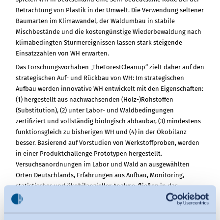
Betrachtung von Plastik in der Umwelt. Die Verwendung seltener
Baumarten im Klimawandel, der Waldumbau in stabile
Mischbestände und die kostengünstige Wiederbewaldung nach
klimabedingten Sturmereignissen lassen stark steigende
Einsatzzahlen von WH erwarten.
Das Forschungsvorhaben „TheForestCleanup“ zielt daher auf den
strategischen Auf- und Rückbau von WH: Im strategischen
Aufbau werden innovative WH entwickelt mit den Eigenschaften:
(1) hergestellt aus nachwachsenden (Holz-)Rohstoffen
(Substitution), (2) unter Labor- und Waldbedingungen
zertifiziert und vollständig biologisch abbaubar, (3) mindestens
funktionsgleich zu bisherigen WH und (4) in der Ökobilanz
besser. Basierend auf Vorstudien von Werkstoffproben, werden
in einer Produktchallenge Prototypen hergestellt.
Versuchsanordnungen im Labor und Wald an ausgewählten
Orten Deutschlands, Erfahrungen aus Aufbau, Monitoring,
statistischer und ökobilanzieller Analyse, fließen in das
Reengineering zur Optimierung von Werkstoffen und
Prototypen ein bis zu einem Produkt unmittelbar vor
Serienreife. Im strategischen Rückbau werden technische und