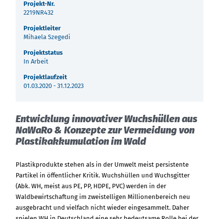
Über uns
Projekt-Nr.
2219NR432
Termine
Indonesia
Projektleiter
Mihaela Szegedi
Aktuelles
Projektstatus
中国
In Arbeit
Downloads
Projektlaufzeit
01.03.2020 - 31.12.2023
Presse
Entwicklung innovativer Wuchshüllen aus
Kontakt
NaWaRo & Konzepte zur Vermeidung von
Plastikakkumulation im Wald
Newsletter
Plastikprodukte stehen als in der Umwelt meist persistente
Partikel in öffentlicher Kritik. Wuchshüllen und Wuchsgitter
(Abk. WH, meist aus PE, PP, HDPE, PVC) werden in der
Waldbewirtschaftung im zweistelligen Millionenbereich neu
ausgebracht und vielfach nicht wieder eingesammelt. Daher
spielen WH in Deutschland eine sehr bedeutsame Rolle bei der