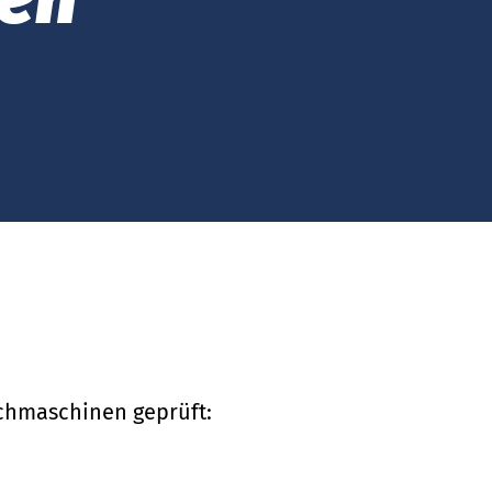
Infektionserreger für Sie.
chmaschinen geprüft: