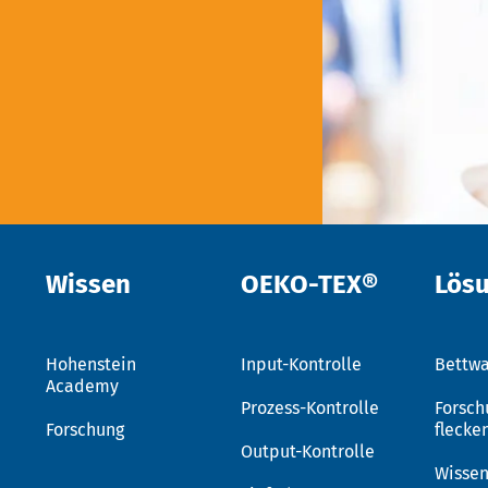
Wissen
OEKO-TEX®
Lös
Hohenstein
Input-Kontrolle
Bettwa
Academy
Prozess-Kontrolle
Forsch
Forschung
flecke
Output-Kontrolle
Wissen