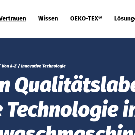
Vertrauen
Wissen
OEKO-TEX®
Lösung
Türkiye
ish
Deutsch
Türkçe
Türkiye
ish
Deutsch
Türkçe
Qualität & Konformität
Nachhaltigkeit
Performance
Berufsbekleidung
Gesundheit
Passform
Textilpflege
Prüfung von Hardlines
Hohenstein Qualitätslabels
OEKO-TEX®
UV STANDARD 801
RAL Systempartner
Hohenstein Academy
Forschung
Input-Kontrolle
Prozess-Kontrolle
Output-Kontrolle
Lieferketten-Management
Nachhaltige Beschaffung
Modulares System
MyOEKO-TEX®
OEKO-TEX®
Tools & Guides
Anträge & Standards
Neuregelungen
EmpCo-Konformität
Beschwerden
Climate Pledge Friendly Programm bei Amazon
Bettwaren für Allergiker
Forschung für ein fleckenfreies Deo
Wissenstransfer für PSA
Technische Leistungsbeschreibungen für
Probandenversuche
Hohenstein als Arbeitgeber
Stellenangebote
Ausbildung
Studium
Praktikum
Testpersonen
Labelling Guide
India
ish
Englis
Bangladesh
Englis
Berufsbekleidung
Physikalische und chemische Prüfungen
Che­mi­ka­lien-Ma­nage­ment
Komfort
Persönliche Schutzausrüstung
Prüfung von Medizinprodukten
Konfektionsgrößen
Gewerbliche Wäscherei
Hohenstein Qualitätslabel für Hardlines
Von A-Z
Öffentliche Forschung
OEKO-TEX® ORGANIC COTTON
OEKO-TEX® STeP
OEKO-TEX® STANDARD 100
OEKO-TEX® RESPONSIBLE BUSINESS
Chemielaborant (m/w/d)
Studententätigkeit (m/w/d)
Von A-Z
Innovative Technologie
 Qualitäts­lab
Textilkennzeichnung & Faserzusammensetzung
Fair­e Ar­beits­be­din­gun­gen
Kompressionstextilien
Arbeitsbekleidung
Schadstoffe
Schnitt-Service
Textilpflege im Haushalt
Vertrauen schaffen
Forschungsprojekte
OEKO-TEX® ECO PASSPORT
OEKO-TEX® MADE IN GREEN
Textillaborant (m/w/d)
Duales Studium Bachelor of Arts (m/w/d): BWL-
Việt Nam
ish
Handel Fashion Management
RSL-Prüfung
Öko­lo­gi­sche Aus­wir­kun­gen
Geruchsmanagement
Ballistischer Schutz
Medizinische Kompressionstextilien
Passform-Prüfung
Partnernetzwerke
OEKO-TEX® LEATHER STANDARD
Fachinformatiker für Systemintegration (m/w/d)
中国
MRSL-Prüfung
Ab­was­ser­a­na­ly­se
UV-Schutzwirkung
UV-Schutz
Fortbildung
OEKO-TEX® ORGANIC COTTON
Fachinformatiker für Anwendungsentwicklung
 Technologie i
PFAS-Prüfung
Bio­lo­gi­sche Ab­bau­bar­keit
Biozide
Angewandte Hygiene
Services für Kinderbekleidung
Prüfung von Lederprodukten
GMO-Prü­fung von Baum­wol­le
Vergleichende Warentests
Biologische Sicherheit
Digital Fitting Lab
swaschmaschin
Schuhprüfung
Mi­kro­plas­tik­a­na­ly­se
Waschmittel-Tests
Wiederverwendbare Periodenunterwäsche