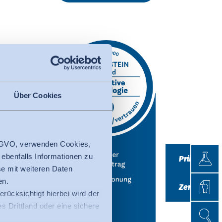
Über Cookies
 DSGVO, verwenden Cookies,
Prüfen
 ebenfalls Informationen zu
Prüfen
e mit weiteren Daten
Zertifi
en.
Zertifizieren
erücksichtigt hierbei wird der
 Drittland oder eine sichere
Suche
Suche