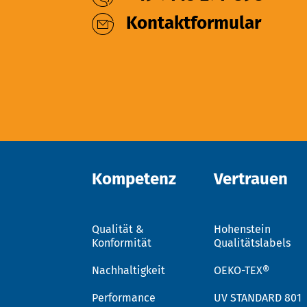
Kontaktformular
Kompetenz
Vertrauen
Qualität &
Hohenstein
Konformität
Qualitätslabels
Nachhaltigkeit
OEKO-TEX®
Performance
UV STANDARD 801