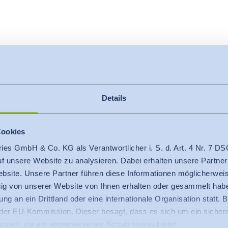
n
waschmaschinen mit
logien vergleichend geprüft.
Details
es Waschprogramm verwendet,
che zu waschen.
Cookies
t, wie gut die Maschinen die
ries GmbH & Co. KG als Verantwortlicher i. S. d. Art. 4 Nr. 7
l Fasern aus den Stoffen
auf unsere Website zu analysieren. Dabei erhalten unsere Partner
bsite. Unsere Partner führen diese Informationen möglicherweis
g von unserer Website von Ihnen erhalten oder gesammelt hab
uell von unserem geschulten
ng an ein Drittland oder eine internationale Organisation statt. B
r EU-Kommission. Dieser besagt, dass es sich um ein sicheres
handelt, die ein angemessenes Schutzniveau bietet.
n, haben wir die Anzahl der