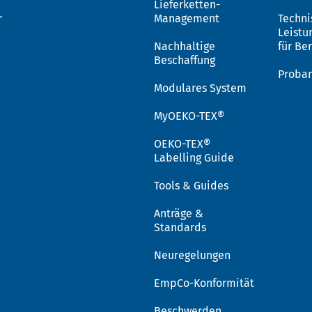
Lieferketten-
r
Management
Techni
Leistu
Nachhaltige
für Be
Beschaffung
Proba
Modulares System
MyOEKO-TEX®
OEKO-TEX®
Labelling Guide
Tools & Guides
Anträge &
Standards
Neuregelungen
EmpCo-Konformität
Beschwerden