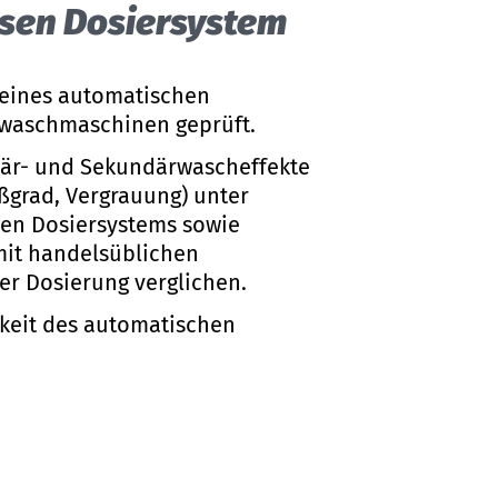
­sen Do­sier­sys­tem
 eines automatischen
swaschmaschinen geprüft.
mär- und Sekundärwascheffekte
ßgrad, Vergrauung) unter
en Dosiersystems sowie
mit handelsüblichen
r Dosierung verglichen.
keit des automatischen