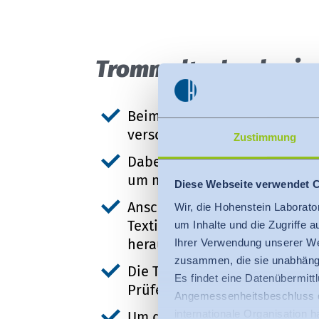
Trom­mel­tech­no­lo­gie
Beim Test wurden Haushalts
verschiedenen Trommeltechno
Zustimmung
Dabei wurde ein ausgewählt
um mehrfach die gleiche Wäs
Diese Webseite verwendet 
Anschließend wurde untersuch
Wir, die Hohenstein Laborato
Textilien schonen und wie vie
um Inhalte und die Zugriffe 
herausgelöst wurden.
Ihrer Verwendung unserer We
zusammen, die sie unabhängi
Die Textilschonung wurde vis
Es findet eine Datenübermittlu
Prüferteam bewertet.
Angemessenheitsbeschluss de
internationale Organisation 
Um den Faseraustrag zu messe