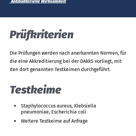
India
Über uns
Antibakterielle Wirksamkeit
English
English
Termine
Việt Nam
Aktuelles
Prüfkriterien
Downloads
Indonesia
Die Prüfungen werden nach anerkannten Normen, für
Presse
die eine Akkreditierung bei der DAkkS vorliegt, mit
中国
den dort genannten Testkeimen durchgeführt.
Kontakt
Testkeime
Newsletter
Staphylococcus aureus, Klebsiella
pneumoniae, Escherichia coli
Weitere Testkeime auf Anfrage