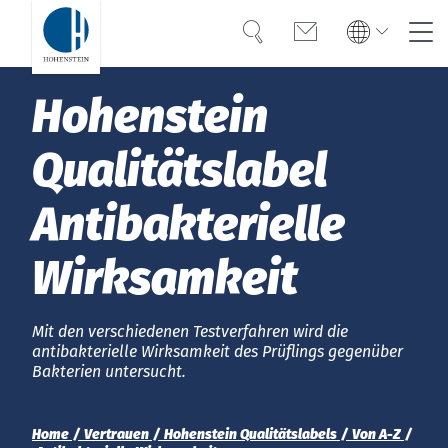
Suche
Kontakt
Global
Global
Hohenstein
English
Deutsch
Kompetenz
English
Deutsch
Qualitäts­label
Türkiye
Vertrauen
Türkiye
Türkçe
Anti­bak­te­rielle
Türkçe
Wissen
Wirksamkeit
Americas
Americas
OEKO-TEX®
English
Español
English
Español
Lösungen
Mit den verschiedenen Testverfahren wird die
Bangladesh
antibakterielle Wirksamkeit des Prüflings gegenüber
Bangladesh
Bakterien untersucht.
Karriere
English
English
Home
Vertrauen
Hohenstein Qualitätslabels
Von A-Z
India