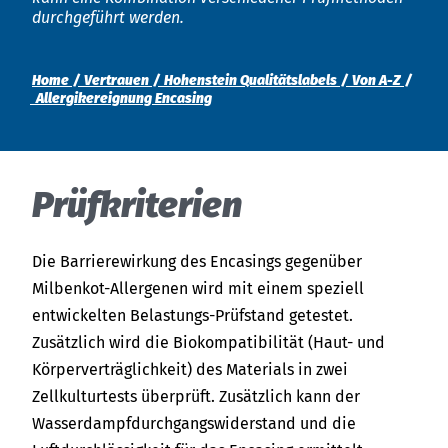
India
Über uns
durchgeführt werden.
English
English
Termine
Home
Vertrauen
Hohenstein Qualitätslabels
Von A-Z
Việt Nam
Aktuelles
Allergikereignung Encasing
Downloads
Indonesia
Prüfkriterien
Presse
中国
Kontakt
Die Barrierewirkung des Encasings gegenüber
Milbenkot-Allergenen wird mit einem speziell
Newsletter
entwickelten Belastungs-Prüfstand getestet.
Zusätzlich wird die Biokompatibilität (Haut- und
Körperverträglichkeit) des Materials in zwei
Zellkulturtests überprüft. Zusätzlich kann der
Wasserdampfdurchgangswiderstand und die