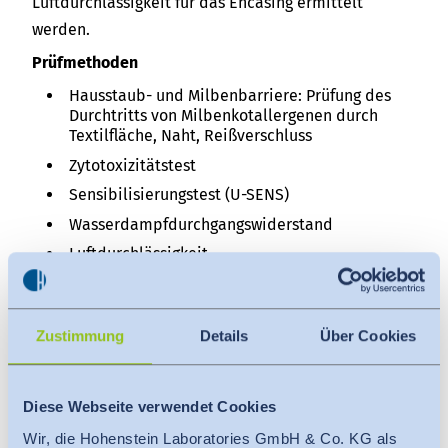
Luftdurchlässigkeit für das Encasing ermittelt
werden.
Prüfmethoden
Hausstaub- und Milbenbarriere: Prüfung des
Durchtritts von Milbenkotallergenen durch
Textilfläche, Naht, Reißverschluss
Zytotoxizitätstest
Sensibilisierungstest (U-SENS)
Wasserdampfdurchgangswiderstand
Luftdurchlässigkeit
Fraktionsabscheidegrad mit DEHS-Prüfaerosol
bei 5 cm/s
Zustimmung
Details
Über Cookies
MEHR ERFAHREN
Diese Webseite verwendet Cookies
Wir, die Hohenstein Laboratories GmbH & Co. KG als