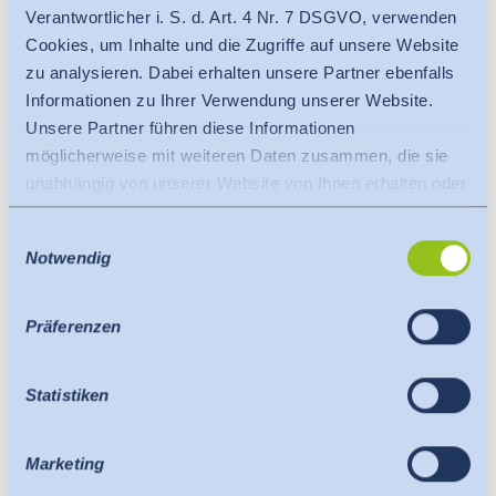
Verantwortlicher i. S. d. Art. 4 Nr. 7 DSGVO, verwenden
Cookies, um Inhalte und die Zugriffe auf unsere Website
zu analysieren. Dabei erhalten unsere Partner ebenfalls
Informationen zu Ihrer Verwendung unserer Website.
Unsere Partner führen diese Informationen
möglicherweise mit weiteren Daten zusammen, die sie
unabhängig von unserer Website von Ihnen erhalten oder
gesammelt haben.
Einwilligungsauswahl
Es findet eine Datenübermittlung an ein Drittland oder
Notwendig
eine internationale Organisation statt. Berücksichtigt
hierbei wird der Angemessenheitsbeschluss der EU-
Kommission. Dieser besagt, dass es sich um ein
Präferenzen
sicheres Drittland oder eine sichere internationale
Organisation handelt, die ein angemessenes
Statistiken
Schutzniveau bietet.
Für Datenübermittlung in die USA gilt: Seit Juli 2023
existiert ein Angemessenheitsbeschluss der EU-
Marketing
Kommission (Data Privacy Framework), welches die