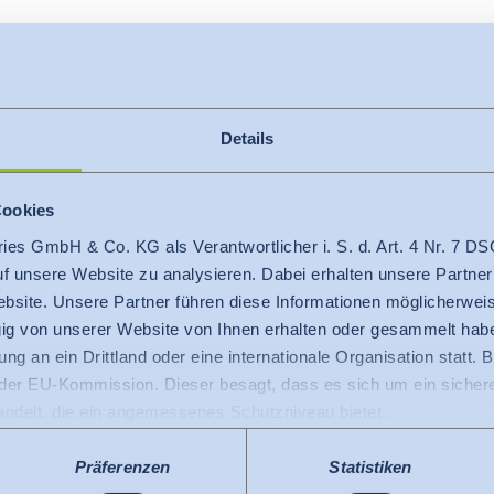
Details
Cookies
ries GmbH & Co. KG als Verantwortlicher i. S. d. Art. 4 Nr. 7
+66 2 531 7371
auf unsere Website zu analysieren. Dabei erhalten unsere Partner
bsite. Unsere Partner führen diese Informationen möglicherweis
thailand@hohenstein.com
g von unserer Website von Ihnen erhalten oder gesammelt hab
ng an ein Drittland oder eine internationale Organisation statt. B
r EU-Kommission. Dieser besagt, dass es sich um ein sicheres
handelt, die ein angemessenes Schutzniveau bietet.
 USA gilt: Seit Juli 2023 existiert ein Angemessenheitsbeschlu
 die USA als ein Drittland mit einem der EU vergleichbaren Da
Präferenzen
Statistiken
ee