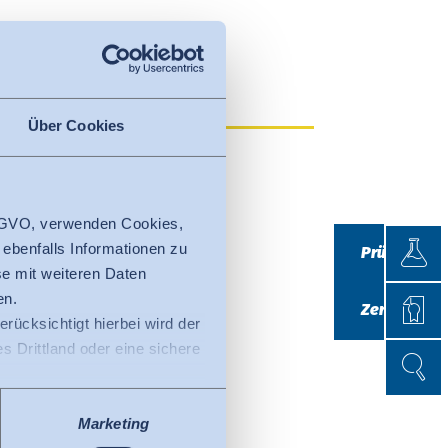
Über Cookies
 DSGVO, verwenden Cookies,
Prüfen
 ebenfalls Informationen zu
Prüfen
e mit weiteren Daten
Zertifi
en.
Zertifizieren
erücksichtigt hierbei wird der
 Drittland oder eine sichere
Suche
Suche
ss der EU-Kommission (Data
tenschutzniveau ausweist.
Marketing