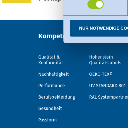
Der Angemessenheitsbeschlus
den USA dienen. Die eingese
dazu finden Sie bei den einz
Sie können erteilte Einwill
NUR NOTWENDIGE CO
Kompetenz
Vertrauen
Qualität &
Hohenstein
Konformität
Qualitätslabels
Nachhaltigkeit
OEKO-TEX®
Performance
UV STANDARD 801
Berufsbekleidung
RAL Systempartne
Gesundheit
Passform