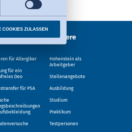
fizierte Organisationen in
Privacy Framework. Details
E COOKIES ZULASSEN
ungen
Karriere
ren für Allergiker
Hohenstein als
Arbeitgeber
ung für ein
nfreies Deo
Stellenangebote
stransfer für PSA
Ausbildung
sche
Studium
ngsbeschreibungen
rufsbekleidung
Praktikum
ndenversuche
Testpersonen