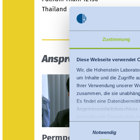
Thailand
Zustimmung
Ansprechpartner
Diese Webseite verwendet 
Wir, die Hohenstein Laborato
um Inhalte und die Zugriffe 
Ihrer Verwendung unserer We
zusammen, die sie unabhängi
Es findet eine Datenübermittlu
Angemessenheitsbeschluss de
internationale Organisation 
Für Datenübermittlung in die
Einwilligungsauswahl
Privacy Framework), welches
Notwendig
Permporn Srirattanavar