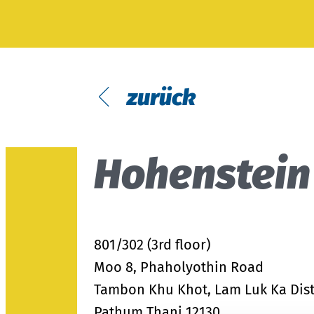
Probandenversuche
Passform
Modulares System
Testpersonen
Textilpflege
MyOEKO-TEX®
Prüfung von Hardlines
OEKO-TEX®
Labelling Guide
Tools & Guides
zurück
Anträge & Standards
Neuregelungen
Hohenstein 
EmpCo-Konformität
Beschwerden
Climate Pledge Friendly Programm
801/302 (3rd floor)
bei Amazon
Moo 8, Phaholyothin Road
Tambon Khu Khot, Lam Luk Ka Dist
Pathum Thani 12130