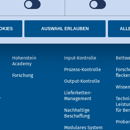
s kann nunmehr als Grundlage für Datenübermittlungen an zerti
tzten US-Dienste haben die Zertifizierung im Rahmen des Data 
elnen Diensten.
igungen jederzeit widerrufen.
OKIES
AUSWAHL ERLAUBEN
ALL
Wissen
OEKO-TEX®
Lös
Hohenstein
Input-Kontrolle
Bettwa
Academy
Prozess-Kontrolle
Forsch
Forschung
flecke
Output-Kontrolle
Wissen
Lieferketten-
r
Management
Techni
Leistu
Nachhaltige
für Be
Beschaffung
Proba
Modulares System