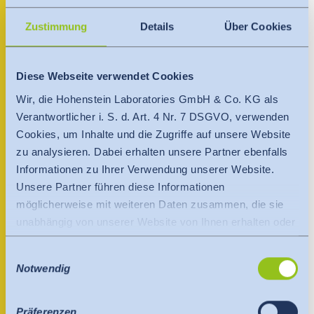
India
Über uns
+40 722 359882
English
English
Zustimmung
Details
Über Cookies
Termine
Việt Nam
Việt Nam
Ansprechpartner
Aktuelles
Diese Webseite verwendet Cookies
Tiếng Việt
Tiếng Việt
Wir, die Hohenstein Laboratories GmbH & Co. KG als
Downloads
Verantwortlicher i. S. d. Art. 4 Nr. 7 DSGVO, verwenden
Indonesia
Indonesia
Cookies, um Inhalte und die Zugriffe auf unsere Website
Presse
bahasa Indonesia
bahasa Indonesia
zu analysieren. Dabei erhalten unsere Partner ebenfalls
Informationen zu Ihrer Verwendung unserer Website.
Kontakt
Unsere Partner führen diese Informationen
中国
möglicherweise mit weiteren Daten zusammen, die sie
Newsletter
unabhängig von unserer Website von Ihnen erhalten oder
gesammelt haben.
Einwilligungsauswahl
Es findet eine Datenübermittlung an ein Drittland oder
Notwendig
eine internationale Organisation statt. Berücksichtigt
hierbei wird der Angemessenheitsbeschluss der EU-
Kommission. Dieser besagt, dass es sich um ein
Präferenzen