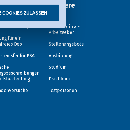
ungen
Karriere
E COOKIES ZULASSEN
ren für Allergiker
Hohenstein als
Arbeitgeber
ung für ein
nfreies Deo
Stellenangebote
stransfer für PSA
Ausbildung
sche
Studium
ngsbeschreibungen
rufsbekleidung
Praktikum
ndenversuche
Testpersonen