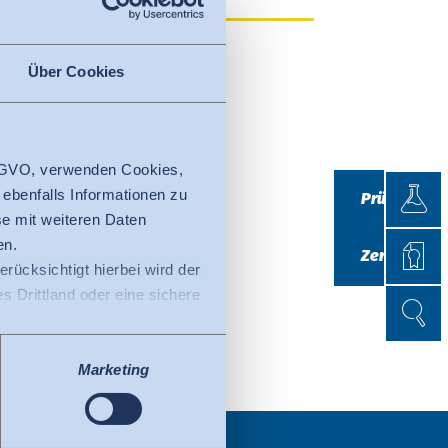
Über Cookies
 DSGVO, verwenden Cookies,
Prüfen
 ebenfalls Informationen zu
Prüfen
e mit weiteren Daten
Zertifi
en.
Zertifizieren
erücksichtigt hierbei wird der
 Drittland oder eine sichere
Suche
Suche
ss der EU-Kommission (Data
tenschutzniveau ausweist.
Marketing
fizierte Organisationen in
Privacy Framework. Details