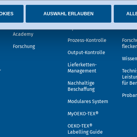
Wissen
OEKO-TEX®
Lös
igungen jederzeit widerrufen.
OKIES
AUSWAHL ERLAUBEN
ALL
Hohenstein
Input-Kontrolle
Bettwa
Academy
Prozess-Kontrolle
Forsch
Forschung
flecke
Output-Kontrolle
Wissen
Lieferketten-
r
Management
Techni
Leistu
Nachhaltige
für Be
Beschaffung
Proba
Modulares System
MyOEKO-TEX®
OEKO-TEX®
Labelling Guide