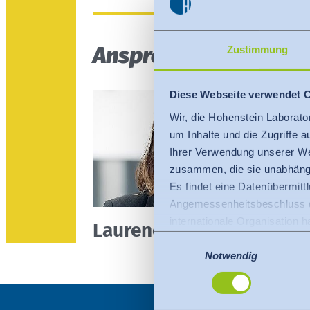
Ansprechpartner
Zustimmung
Diese Webseite verwendet 
Wir, die Hohenstein Laborato
um Inhalte und die Zugriffe 
Ihrer Verwendung unserer We
zusammen, die sie unabhängi
Es findet eine Datenübermittlu
Angemessenheitsbeschluss de
internationale Organisation 
Laurence Sweertvaegher
Für Datenübermittlung in die
Einwilligungsauswahl
Privacy Framework), welches
Notwendig
Der Angemessenheitsbeschlus
den USA dienen. Die eingese
dazu finden Sie bei den einz