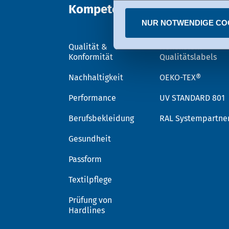
Kompetenz
Vertrauen
Sie können erteilte Einwill
NUR NOTWENDIGE CO
Qualität &
Hohenstein
Konformität
Qualitätslabels
Nachhaltigkeit
OEKO-TEX®
Performance
UV STANDARD 801
Berufsbekleidung
RAL Systempartne
Gesundheit
Passform
Textilpflege
Prüfung von
Hardlines