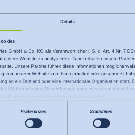
Details
Cookies
+33 66 20 07 679
ries GmbH & Co. KG als Verantwortlicher i. S. d. Art. 4 Nr. 7
france@hohenstein.com
auf unsere Website zu analysieren. Dabei erhalten unsere Partner
bsite. Unsere Partner führen diese Informationen möglicherweis
g von unserer Website von Ihnen erhalten oder gesammelt hab
ng an ein Drittland oder eine internationale Organisation statt. B
r EU-Kommission. Dieser besagt, dass es sich um ein sicheres
handelt, die ein angemessenes Schutzniveau bietet.
 USA gilt: Seit Juli 2023 existiert ein Angemessenheitsbeschlu
 die USA als ein Drittland mit einem der EU vergleichbaren Da
Präferenzen
Statistiken
s kann nunmehr als Grundlage für Datenübermittlungen an zerti
tzten US-Dienste haben die Zertifizierung im Rahmen des Data 
elnen Diensten.