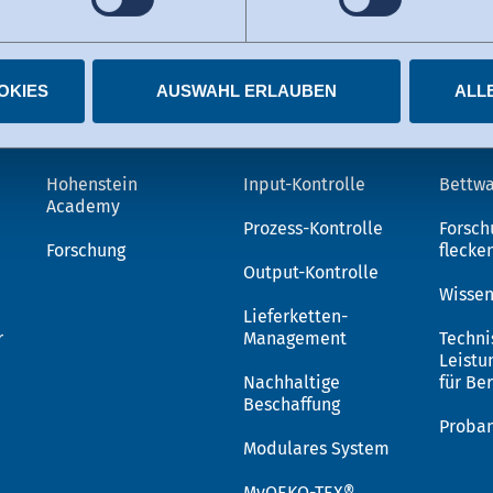
tzten US-Dienste haben die Zertifizierung im Rahmen des Data 
elnen Diensten.
igungen jederzeit widerrufen.
OKIES
AUSWAHL ERLAUBEN
ALL
Wissen
OEKO-TEX®
Lös
Hohenstein
Input-Kontrolle
Bettwa
Academy
Prozess-Kontrolle
Forsch
Forschung
flecke
Output-Kontrolle
Wissen
Lieferketten-
r
Management
Techni
Leistu
Nachhaltige
für Be
Beschaffung
Proba
Modulares System
MyOEKO-TEX®