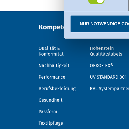
den USA dienen. Die eingese
dazu finden Sie bei den einz
Sie können erteilte Einwill
NUR NOTWENDIGE CO
Kompetenz
Vertrauen
Qualität &
Hohenstein
Konformität
Qualitätslabels
Nachhaltigkeit
OEKO-TEX®
Performance
UV STANDARD 801
Berufsbekleidung
RAL Systempartne
Gesundheit
Passform
Textilpflege