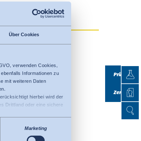
Über Cookies
 DSGVO, verwenden Cookies,
Prüfen
 ebenfalls Informationen zu
Prüfen
e mit weiteren Daten
Zertifi
en.
Zertifizieren
erücksichtigt hierbei wird der
 Drittland oder eine sichere
Suche
Suche
ss der EU-Kommission (Data
tenschutzniveau ausweist.
Marketing
fizierte Organisationen in