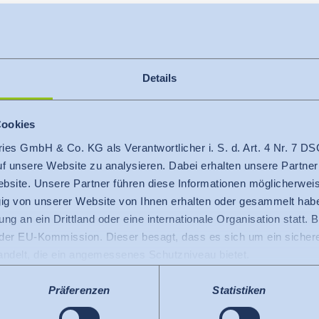
Details
Cookies
ries GmbH & Co. KG als Verantwortlicher i. S. d. Art. 4 Nr. 7
+855 77 23 22 56
auf unsere Website zu analysieren. Dabei erhalten unsere Partner
cambodia@hohenstein.com
bsite. Unsere Partner führen diese Informationen möglicherweis
g von unserer Website von Ihnen erhalten oder gesammelt hab
ng an ein Drittland oder eine internationale Organisation statt. B
r EU-Kommission. Dieser besagt, dass es sich um ein sicheres
handelt, die ein angemessenes Schutzniveau bietet.
 USA gilt: Seit Juli 2023 existiert ein Angemessenheitsbeschlu
 die USA als ein Drittland mit einem der EU vergleichbaren Da
Präferenzen
Statistiken
s kann nunmehr als Grundlage für Datenübermittlungen an zerti