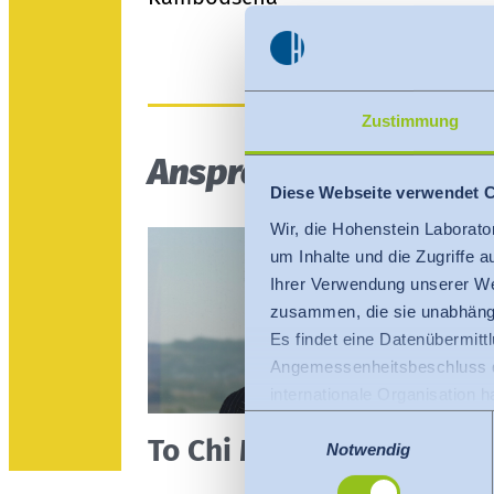
Zustimmung
Ansprechpartner
Diese Webseite verwendet 
Wir, die Hohenstein Laborato
um Inhalte und die Zugriffe 
Ihrer Verwendung unserer We
zusammen, die sie unabhängi
Es findet eine Datenübermittlu
Angemessenheitsbeschluss de
internationale Organisation 
Für Datenübermittlung in die
Einwilligungsauswahl
To Chi Meng
Privacy Framework), welches
Notwendig
Der Angemessenheitsbeschlus