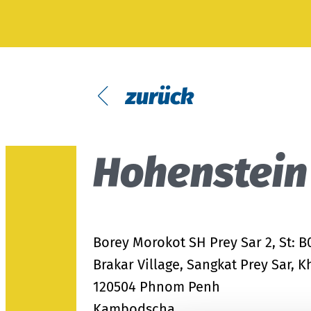
Probandenversuche
Passform
Modulares System
Testpersonen
Textilpflege
MyOEKO-TEX®
Prüfung von Hardlines
OEKO-TEX®
Labelling Guide
Tools & Guides
zurück
Anträge & Standards
Neuregelungen
Hohenstein
EmpCo-Konformität
Beschwerden
Climate Pledge Friendly Programm
Borey Morokot SH Prey Sar 2, St: B
bei Amazon
Brakar Village, Sangkat Prey Sar,
120504 Phnom Penh
Kambodscha