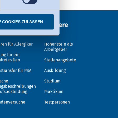
Privacy Framework. Details
E COOKIES ZULASSEN
ungen
Karriere
ren für Allergiker
Hohenstein als
Arbeitgeber
ung für ein
nfreies Deo
Stellenangebote
stransfer für PSA
Ausbildung
sche
Studium
ngsbeschreibungen
rufsbekleidung
Praktikum
ndenversuche
Testpersonen