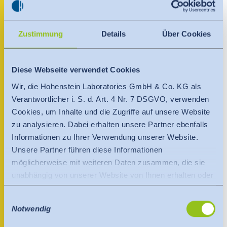
India
Über uns
+504 94500499
English
English
Termine
honduras@hohenstein.com
Zustimmung
Details
Über Cookies
www.hohenstein.lat
Việt Nam
Việt Nam
Aktuelles
Tiếng Việt
Tiếng Việt
Diese Webseite verwendet Cookies
Ansprechpartner
Downloads
Wir, die Hohenstein Laboratories GmbH & Co. KG als
Indonesia
Indonesia
Verantwortlicher i. S. d. Art. 4 Nr. 7 DSGVO, verwenden
Presse
bahasa Indonesia
bahasa Indonesia
Cookies, um Inhalte und die Zugriffe auf unsere Website
zu analysieren. Dabei erhalten unsere Partner ebenfalls
Kontakt
中国
Informationen zu Ihrer Verwendung unserer Website.
Unsere Partner führen diese Informationen
Newsletter
möglicherweise mit weiteren Daten zusammen, die sie
unabhängig von unserer Website von Ihnen erhalten oder
gesammelt haben.
Einwilligungsauswahl
Es findet eine Datenübermittlung an ein Drittland oder
Notwendig
eine internationale Organisation statt. Berücksichtigt
hierbei wird der Angemessenheitsbeschluss der EU-